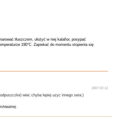
marować tłuszczem, ułożyć w niej kalafior, posypać
 temperaturze 190°C. Zapiekać do momentu stopienia się
2007-02-12
odpuszczke) wiec chyba lepiej uzyc innego sera:)
chiwalnej.