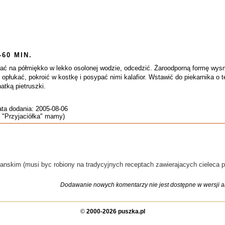
-60 MIN.
ować na półmiękko w lekko osolonej wodzie, odcedzić. Żaroodporną formę wys
płukać, pokroić w kostkę i posypać nimi kalafior. Wstawić do piekarnika o
tką pietruszki.
ata dodania: 2005-08-06
e "Przyjaciółka" mamy)
anskim (musi byc robiony na tradycyjnych receptach zawierajacych cieleca p
Dodawanie nowych komentarzy nie jest dostępne w wersji ar
©
2000-2026 puszka.pl