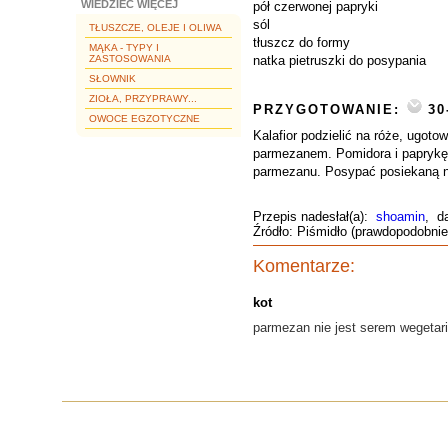
WIEDZIEĆ WIĘCEJ
pół czerwonej papryki
sól
TŁUSZCZE, OLEJE I OLIWA
tłuszcz do formy
MĄKA - TYPY I
ZASTOSOWANIA
natka pietruszki do posypania
SŁOWNIK
ZIOŁA, PRZYPRAWY...
PRZYGOTOWANIE:
30
OWOCE EGZOTYCZNE
Kalafior podzielić na róże, ugot
parmezanem. Pomidora i paprykę o
parmezanu. Posypać posiekaną na
Przepis nadesłał(a):
shoamin
, d
Źródło: Piśmidło (prawdopodobni
Komentarze:
kot
parmezan nie jest serem wegetari