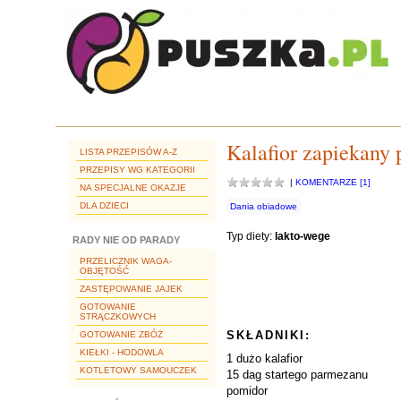
Kalafior zapiekany
LISTA PRZEPISÓW A-Z
PRZEPISY WG KATEGORII
|
KOMENTARZE [1]
NA SPECJALNE OKAZJE
DLA DZIECI
Dania obiadowe
Typ diety:
lakto-wege
RADY NIE OD PARADY
PRZELICZNIK WAGA-
OBJĘTOŚĆ
ZASTĘPOWANIE JAJEK
GOTOWANIE
STRĄCZKOWYCH
SKŁADNIKI:
GOTOWANIE ZBÓŻ
KIEŁKI - HODOWLA
1 dużo kalafior
KOTLETOWY SAMOUCZEK
15 dag startego parmezanu
pomidor