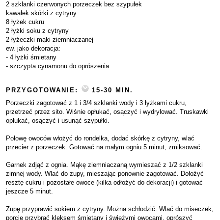
2 szklanki czerwonych porzeczek bez szypułek
kawałek skórki z cytryny
8 łyżek cukru
2 łyżki soku z cytryny
2 łyżeczki mąki ziemniaczanej
ew. jako dekoracja:
- 4 łyżki śmietany
- szczypta cynamonu do oprószenia
PRZYGOTOWANIE:
15-30 MIN.
Porzeczki zagotować z 1 i 3/4 szklanki wody i 3 łyżkami cukru,
przetrzeć przez sito. Wiśnie opłukać, osączyć i wydrylować. Truskawki
opłukać, osączyć i usunąć szypułki.
Połowę owoców włożyć do rondelka, dodać skórkę z cytryny, wlać
przecier z porzeczek. Gotować na małym ogniu 5 minut, zmiksować.
Garnek zdjąć z ognia. Mąkę ziemniaczaną wymieszać z 1/2 szklanki
zimnej wody. Wlać do zupy, mieszając ponownie zagotować. Dołożyć
resztę cukru i pozostałe owoce (kilka odłożyć do dekoracji) i gotować
jeszcze 5 minut.
Zupę przyprawić sokiem z cytryny. Można schłodzić. Wlać do miseczek,
porcje przybrać kleksem śmietany i świeżymi owocami, oprószyć