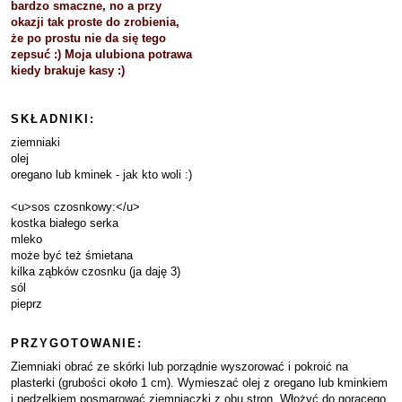
bardzo smaczne, no a przy
okazji tak proste do zrobienia,
że po prostu nie da się tego
zepsuć :) Moja ulubiona potrawa
kiedy brakuje kasy :)
SKŁADNIKI:
ziemniaki
olej
oregano lub kminek - jak kto woli :)
<u>sos czosnkowy:</u>
kostka białego serka
mleko
może być też śmietana
kilka ząbków czosnku (ja daję 3)
sól
pieprz
PRZYGOTOWANIE:
Ziemniaki obrać ze skórki lub porządnie wyszorować i pokroić na
plasterki (grubości około 1 cm). Wymieszać olej z oregano lub kminkiem
i pędzelkiem posmarować ziemniaczki z obu stron. Włożyć do gorącego