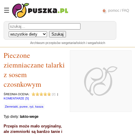
☰
pomoc / FAQ
Archiwum przepisów wegetariańskich i wegańskich
Pieczone
ziemniaczane talarki
z sosem
czosnkowym
ŚREDNIA OCENA:
[2]
|
KOMENTARZE [5]
Ziemniaki, puree, ryż, kasza
Typ diety:
lakto-wege
Przepis może mało oryginalny,
ale ziemniorki są bardzo tanie i