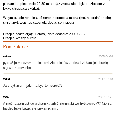
piekarnika, piec około 20-30 minut (aż zrobią się miękkie, złociste z
lekko chrupiącą skórką).
W tym czasie rozmieszać serek z odrobiną mleka (można dodać trochę
śmietany), wcisnąć czosnek, dodać sól i pieprz.
Przepis nadesłał(a):
Dorota
, data dodania: 2005-02-17
Przepis własny autora.
Komentarze:
iskra
2005-04-16
pycha! ja mieszam te plasterki ziemniaków z oliwą i ziołam (nie bawię
się w smarowanie)
Wiki
2017-07-10
Ja z pytaniem..jaki ma byc ten serek??
WW
2007-07-21
A można zamiast do piekarnika zrbić ziemniaki we frytkownicy?? Nie za
bardzo lubię bawić się piekarnikiem :P