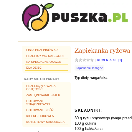
Zapiekanka ryżowa 
LISTA PRZEPISÓW A-Z
PRZEPISY WG KATEGORII
|
KOMENTARZE [1]
NA SPECJALNE OKAZJE
DLA DZIECI
Zapiekanki, lasagne
Typ diety:
wegańska
RADY NIE OD PARADY
PRZELICZNIK WAGA-
OBJĘTOŚĆ
ZASTĘPOWANIE JAJEK
GOTOWANIE
STRĄCZKOWYCH
SKŁADNIKI:
GOTOWANIE ZBÓŻ
KIEŁKI - HODOWLA
30 g ryżu brązowego (waga prze
KOTLETOWY SAMOUCZEK
100 g cukinii
100 g bakłażana