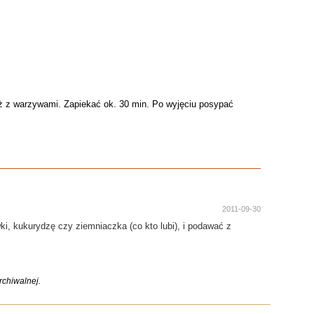
ż z warzywami. Zapiekać ok. 30 min. Po wyjęciu posypać
2011-09-30
ki, kukurydzę czy ziemniaczka (co kto lubi), i podawać z
chiwalnej.