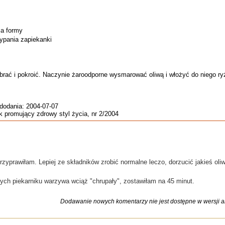
ia formy
ypania zapiekanki
ać i pokroić. Naczynie żaroodporne wysmarować oliwą i włożyć do niego ry
 dodania: 2004-07-07
ik promujący zdrowy styl życia, nr 2/2004
zyprawiłam. Lepiej ze składników zrobić normalne leczo, dorzucić jakieś oliw
ych piekarniku warzywa wciąż "chrupały", zostawiłam na 45 minut.
Dodawanie nowych komentarzy nie jest dostępne w wersji ar