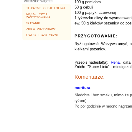
WIEDZIEĆ WIĘCEJ
100 g pomidora
50 g cebuli
TŁUSZCZE, OLEJE I OLIWA
100 g papryki czerwonej
MĄKA - TYPY I
ZASTOSOWANIA
1 łyżeczka oliwy do wysmarowan
ew. 50 g kiełków pszenicy do pos
SŁOWNIK
ZIOŁA, PRZYPRAWY...
OWOCE EGZOTYCZNE
PRZYGOTOWANIE:
Ryż ugotować. Warzywa umyć, obr
kiełkami pszenicy.
Przepis nadesłał(a):
Rena
, data
Źródło: "Super Linia" - miesięczn
Komentarze:
moritura
Niedobre i bez smaku, mimo że pr
ryżem).
Po pół godzinie w mocno nagrzan