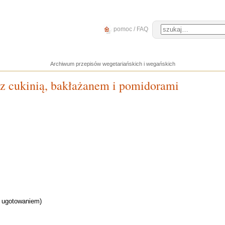
pomoc / FAQ
Archiwum przepisów wegetariańskich i wegańskich
z cukinią, bakłażanem i pomidorami
d ugotowaniem)