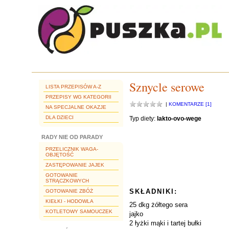
Sznycle serowe
LISTA PRZEPISÓW A-Z
PRZEPISY WG KATEGORII
|
KOMENTARZE [1]
NA SPECJALNE OKAZJE
DLA DZIECI
Typ diety:
lakto-ovo-wege
RADY NIE OD PARADY
PRZELICZNIK WAGA-
OBJĘTOŚĆ
ZASTĘPOWANIE JAJEK
GOTOWANIE
STRĄCZKOWYCH
SKŁADNIKI:
GOTOWANIE ZBÓŻ
KIEŁKI - HODOWLA
25 dkg żółtego sera
KOTLETOWY SAMOUCZEK
jajko
2 łyżki mąki i tartej bułki