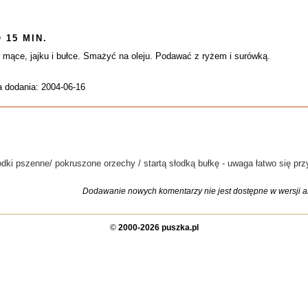
 15 MIN.
w mące, jajku i bułce. Smażyć na oleju. Podawać z ryżem i surówką.
a dodania: 2004-06-16
dki pszenne/ pokruszone orzechy / startą słodką bułkę - uwaga łatwo się prz
Dodawanie nowych komentarzy nie jest dostępne w wersji ar
©
2000-2026 puszka.pl