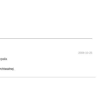
2008-10-25
ypala
chiwalnej.