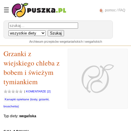
☰
pomoc / FAQ
Archiwum przepisów wegetariańskich i wegańskich
Grzanki z
wiejskiego chleba z
bobem i świeżym
tymiankiem
|
KOMENTARZE [2]
Kanapki opiekane (tosty, grzanki,
bruschetta)
Typ diety:
wegańska