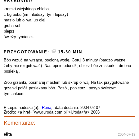
SKŁADNIKI:
kromki wiejskiego chleba
1 kg bobu (im młodszy, tym lepszy)
masło lub oliwa lub olej
gruba sól
pieprz
świeży tymianek
PRZYGOTOWANIE:
15-30 MIN.
Bób wrzuć na wrzącą, osoloną wodę. Gotuj 3 minuty (bardzo ważne,
żeby nie rozgotować). Następnie odcedź, obierz bób ze skórki i drobno
posiekaj.
Zrób grzanki, posmaruj masłem lub skrop oliwą. Na tak przygotowane
grzanki połóż posiekany bób. Posól, popieprz i posyp świeżym
tymiankiem.
Przepis nadesłał(a):
Rena
, data dodania: 2004-02-07
Źródło: <a href="www.uroda.com.pl">Uroda</a> 2003
Komentarze:
elita
2004-07-19