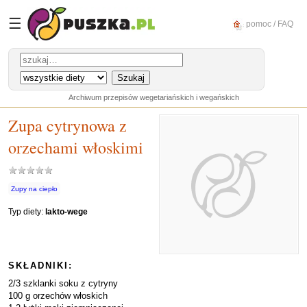
☰
pomoc / FAQ
Archiwum przepisów wegetariańskich i wegańskich
Zupa cytrynowa z
orzechami włoskimi
Zupy na ciepło
Typ diety:
lakto-wege
SKŁADNIKI:
2/3 szklanki soku z cytryny
100 g orzechów włoskich