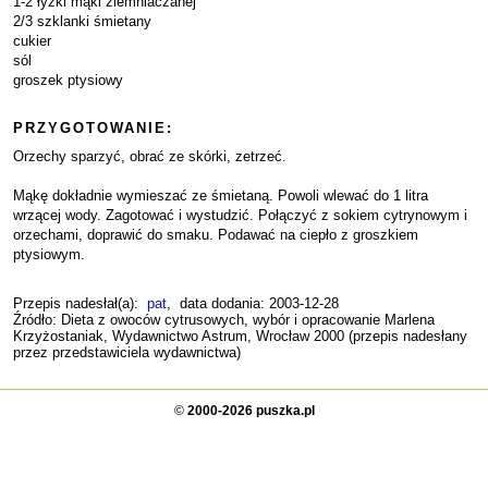
1-2 łyżki mąki ziemniaczanej
2/3 szklanki śmietany
cukier
sól
groszek ptysiowy
PRZYGOTOWANIE:
Orzechy sparzyć, obrać ze skórki, zetrzeć.
Mąkę dokładnie wymieszać ze śmietaną. Powoli wlewać do 1 litra
wrzącej wody. Zagotować i wystudzić. Połączyć z sokiem cytrynowym i
orzechami, doprawić do smaku. Podawać na ciepło z groszkiem
ptysiowym.
Przepis nadesłał(a):
pat
, data dodania: 2003-12-28
Źródło: Dieta z owoców cytrusowych, wybór i opracowanie Marlena
Krzyżostaniak, Wydawnictwo Astrum, Wrocław 2000 (przepis nadesłany
przez przedstawiciela wydawnictwa)
©
2000-2026 puszka.pl