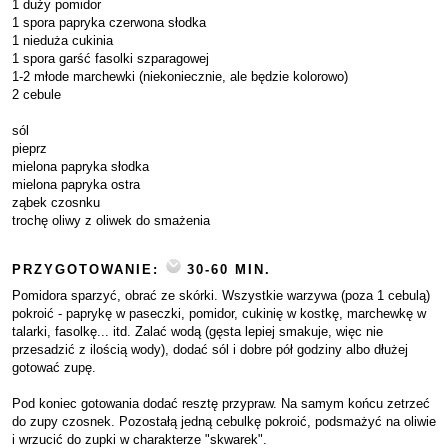
1 duży pomidor
1 spora papryka czerwona słodka
1 nieduża cukinia
1 spora garść fasolki szparagowej
1-2 młode marchewki (niekoniecznie, ale będzie kolorowo)
2 cebule
sól
pieprz
mielona papryka słodka
mielona papryka ostra
ząbek czosnku
trochę oliwy z oliwek do smażenia
PRZYGOTOWANIE:
30-60 MIN.
Pomidora sparzyć, obrać ze skórki. Wszystkie warzywa (poza 1 cebulą)
pokroić - paprykę w paseczki, pomidor, cukinię w kostkę, marchewkę w
talarki, fasolkę... itd. Zalać wodą (gęsta lepiej smakuje, więc nie
przesadzić z ilością wody), dodać sól i dobre pół godziny albo dłużej
gotować zupę.
Pod koniec gotowania dodać resztę przypraw. Na samym końcu zetrzeć
do zupy czosnek. Pozostałą jedną cebulkę pokroić, podsmażyć na oliwie
i wrzucić do zupki w charakterze "skwarek".