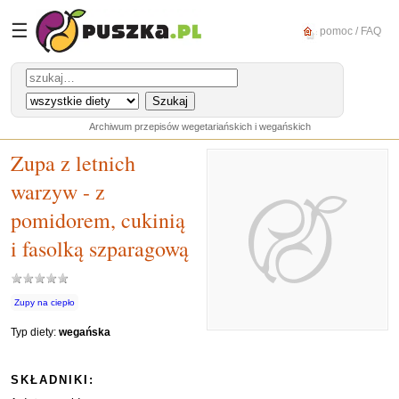
☰
pomoc / FAQ
Archiwum przepisów wegetariańskich i wegańskich
Zupa z letnich
warzyw - z
pomidorem, cukinią
i fasolką szparagową
Zupy na ciepło
Typ diety:
wegańska
SKŁADNIKI: