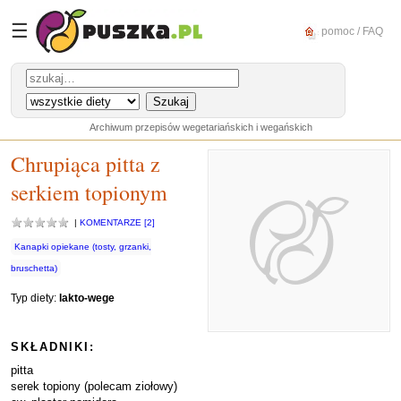
☰
pomoc / FAQ
Archiwum przepisów wegetariańskich i wegańskich
Chrupiąca pitta z
serkiem topionym
|
KOMENTARZE [2]
Kanapki opiekane (tosty, grzanki,
bruschetta)
Typ diety:
lakto-wege
SKŁADNIKI:
pitta
serek topiony (polecam ziołowy)