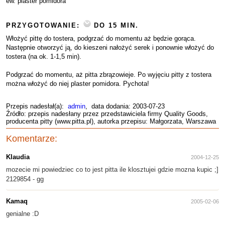
ew. plaster pomidora
PRZYGOTOWANIE:
DO 15 MIN.
Włożyć pittę do tostera, podgrzać do momentu aż będzie gorąca.
Następnie otworzyć ją, do kieszeni nałożyć serek i ponownie włożyć do
tostera (na ok. 1-1,5 min).
Podgrzać do momentu, aż pitta zbrązowieje. Po wyjęciu pitty z tostera
można włożyć do niej plaster pomidora. Pychota!
Przepis nadesłał(a):
admin
, data dodania: 2003-07-23
Źródło: przepis nadesłany przez przedstawiciela firmy Quality Goods,
producenta pitty (www.pitta.pl), autorka przepisu: Małgorzata, Warszawa
Komentarze:
Klaudia
2004-12-25
mozecie mi powiedziec co to jest pitta ile klosztujei gdzie mozna kupic ;]
2129854 - gg
Kamaq
2005-02-06
genialne :D