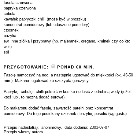
fasola czerwona
papryka czerwona
cebula
kawałek papryczki chilli (może być w proszku)
koncentrat pomidorowy (lub uduszone pomidory)
czosnek
bazylia
ew. inne ziółka i przyprawy (np. majeranek, oregano, kminek czy co kto
woli)
sól
PRZYGOTOWANIE:
PONAD 60 MIN.
Fasolę namoczyć na noc, a następnie ugotować do miękkości (ok. 45-50
min.). Makaron ugotować ze szczyptą gorczycy.
Paprykę, cebulę i chilli pokroić w kostkę i udusić z odrobiną wody (jeżeli
ktoś lubi, to można dodać surowe).
Do makaronu dodać fasolę, zawartość patelni oraz koncentrat
pomidorowy. Do tego posiekany czosnek i bazylię, posolić (wg gustu).
Przepis nadesłał(a):
anonimowy
, data dodania: 2003-07-07
Przepis własny autora.