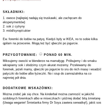
SKŁADNIKI:
1. owoce (najlepiej nadają się truskawki, ale zachęcam do
eksperymentów)
2. sok z cytryny
3. miód/syrop/cukier
Ew. foremki do lodów na patyq. Kiedyś były w IKEA, no to sobie kilka
qpilam na przecenie. Mogą też być qbeczki po jogurcie.
PRZYGOTOWANIE:
PONAD 60 MIN.
Miksujemy owocki w blenderze na mamałygę. Próbujemy i do smaku
wkrapiamy sok i słodzimy czym akurat możemy. Przelewamy do
foremek, jeżeli mamy, qbeczki po jogurcie to sru do nich masę i wsadzić
patyczki do lodów albo łyżeczki. No i siup do zamrażalnika na co
najmniej pół dnia.
DODATKOWE WSKAZÓWKI:
Można zrobić jak się chce. Na kinderbal można zamrozić w jakichś
ozdobnych foremkach albo w miseczkach i później dodać bitą śmietanę
(Uwaga weganie! Śmietanka firmy Dr Soya zawiera serwatkę!), jakiś sos