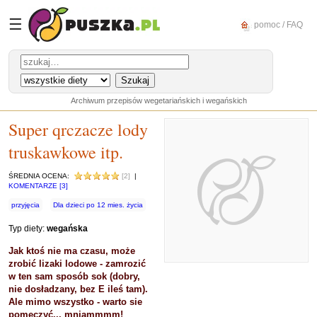
☰
pomoc / FAQ
Archiwum przepisów wegetariańskich i wegańskich
Super qrczacze lody
truskawkowe itp.
ŚREDNIA OCENA:
[2]
|
KOMENTARZE [3]
przyjęcia
Dla dzieci po 12 mies. życia
Typ diety:
wegańska
Jak ktoś nie ma czasu, może
zrobić lizaki lodowe - zamrozić
w ten sam sposób sok (dobry,
nie dosładzany, bez E ileś tam).
Ale mimo wszystko - warto sie
pomęczyć... mniammmm!