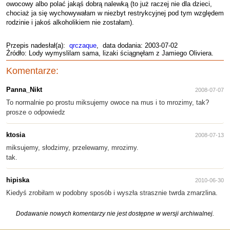
owocowy albo polać jakąś dobrą nalewką (to już raczej nie dla dzieci,
chociaż ja się wychowywałam w niezbyt restrykcyjnej pod tym względem
rodzinie i jakoś alkoholikiem nie zostałam).
Przepis nadesłał(a):
qrczaque
, data dodania: 2003-07-02
Źródło: Lody wymyslilam sama, lizaki ściągnęłam z Jamiego Oliviera.
Komentarze:
Panna_Nikt
2008-07-07
To normalnie po prostu miksujemy owoce na mus i to mrozimy, tak?
prosze o odpowiedz
ktosia
2008-07-13
miksujemy, słodzimy, przelewamy, mrozimy.
tak.
hipiska
2010-06-30
Kiedyś zrobiłam w podobny sposób i wyszła strasznie twrda zmarzlina.
Dodawanie nowych komentarzy nie jest dostępne w wersji archiwalnej.