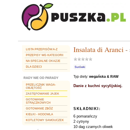
Insalata di Aranci
LISTA PRZEPISÓW A-Z
PRZEPISY WG KATEGORII
NA SPECJALNE OKAZJE
DLA DZIECI
Surówki
Typ diety:
wegańska & RAW
RADY NIE OD PARADY
PRZELICZNIK WAGA-
Danie z kuchni sycylijskiej.
OBJĘTOŚĆ
ZASTĘPOWANIE JAJEK
GOTOWANIE
STRĄCZKOWYCH
SKŁADNIKI:
GOTOWANIE ZBÓŻ
KIEŁKI - HODOWLA
6 pomarańczy
KOTLETOWY SAMOUCZEK
2 cytryny
10 dag czarnych oliwek