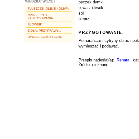
WIEDZIEĆ WIĘCEJ
pęczek dymki
oliwa z oliwek
TŁUSZCZE, OLEJE I OLIWA
sól
MĄKA - TYPY I
ZASTOSOWANIA
pieprz
SŁOWNIK
ZIOŁA, PRZYPRAWY...
PRZYGOTOWANIE:
OWOCE EGZOTYCZNE
Pomarańcze i cytryny obrać i pokr
wymieszać i podawać.
Przepis nadesłał(a):
Renata
, dat
Źródło: nieznane