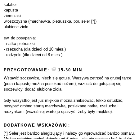
kalafior
kapusta
ziemniaki
włoszczyzna (marchewka, pietruszka, por, seler [*])
ulubione zioła
ew. do posypania:
- natka pietruszki
- rzeżucha (dla dzieci od 10 mies.)
- rodzynki (dla dzieci od 8 mies.)
PRZYGOTOWANIE:
15-30 MIN.
Wstawić soczewicę, niech się gotuje. Warzywa zetrzeć na grubej tarce
(pora i kapustę można posiekać nożem), wrzucić do gotującej się
soczewicy, dodać ulubione zioła.
Gdy wszystko jest już miękkie można zmiksować, lekko ostudzić,
posypać drobno startą marchewką, posiekaną natką, rzeżuchą i
rodzynkami (wcześniej warto je sparzyć, żeby były miękkie).
DODATKOWE WSKAZÓWKI:
[*] Seler jest bardzo alergizujący i należy go wprowadzać bardzo pomału.
Można odrobinę podać dziecku od 6 mies., ale nie powinny być to duże