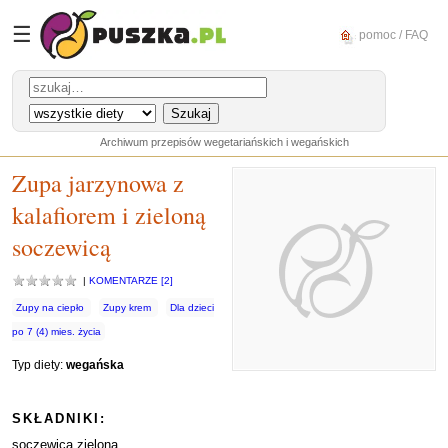
☰
pomoc / FAQ
Archiwum przepisów wegetariańskich i wegańskich
Zupa jarzynowa z
kalafiorem i zieloną
soczewicą
|
KOMENTARZE [2]
Zupy na ciepło
Zupy krem
Dla dzieci
po 7 (4) mies. życia
Typ diety:
wegańska
SKŁADNIKI:
soczewica zielona