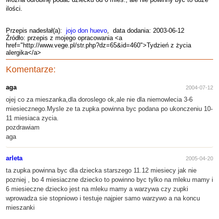
ilości.
Przepis nadesłał(a):
jojo don huevo
, data dodania: 2003-06-12
Źródło: przepis z mojego opracowania <a
href="http://www.vege.pl/str.php?dz=65&id=460">Tydzień z życia
alergika</a>
Komentarze:
aga
2004-07-12
ojej co za mieszanka,dla doroslego ok,ale nie dla niemowlecia 3-6
miesiecznego.Mysle ze ta zupka powinna byc podana po ukonczeniu 10-
11 miesiaca zycia.
pozdrawiam
aga
arleta
2005-04-20
ta zupka powinna byc dla dziecka starszego 11.12 miesiecy jak nie
pozniej , bo 4 miesiaczne dziecko to powinno byc tylko na mleku mamy i
6 miesieczne dziecko jest na mleku mamy a warzywa czy zupki
wprowadza sie stopniowo i testuje najpier samo warzywo a na koncu
mieszanki