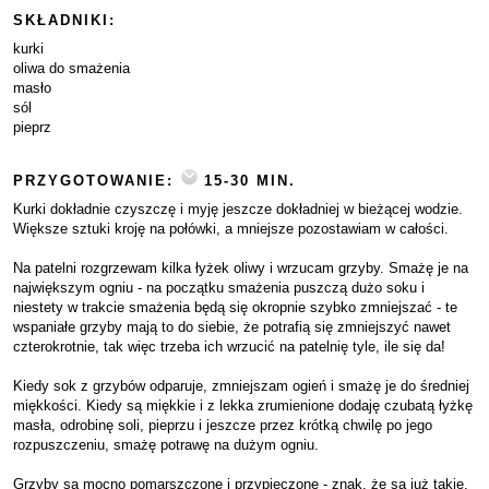
SKŁADNIKI:
kurki
oliwa do smażenia
masło
sól
pieprz
PRZYGOTOWANIE:
15-30 MIN.
Kurki dokładnie czyszczę i myję jeszcze dokładniej w bieżącej wodzie.
Większe sztuki kroję na połówki, a mniejsze pozostawiam w całości.
Na patelni rozgrzewam kilka łyżek oliwy i wrzucam grzyby. Smażę je na
największym ogniu - na początku smażenia puszczą dużo soku i
niestety w trakcie smażenia będą się okropnie szybko zmniejszać - te
wspaniałe grzyby mają to do siebie, że potrafią się zmniejszyć nawet
czterokrotnie, tak więc trzeba ich wrzucić na patelnię tyle, ile się da!
Kiedy sok z grzybów odparuje, zmniejszam ogień i smażę je do średniej
miękkości. Kiedy są miękkie i z lekka zrumienione dodaję czubatą łyżkę
masła, odrobinę soli, pieprzu i jeszcze przez krótką chwilę po jego
rozpuszczeniu, smażę potrawę na dużym ogniu.
Grzyby są mocno pomarszczone i przypieczone - znak, że są już takie,