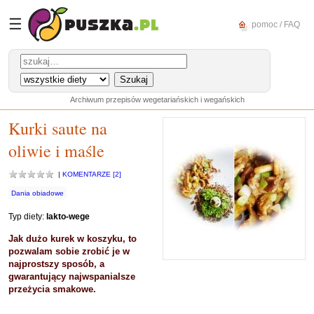
☰
pomoc / FAQ
Archiwum przepisów wegetariańskich i wegańskich
Kurki saute na
oliwie i maśle
|
KOMENTARZE [2]
Dania obiadowe
Typ diety:
lakto-wege
Jak dużo kurek w koszyku, to
pozwalam sobie zrobić je w
najprostszy sposób, a
gwarantujący najwspanialsze
przeżycia smakowe.