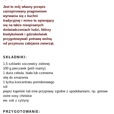
Jest to mój własny przepis
zainspirowany pragnieniem
wyrwania się z kuchni
tradycyjnej i mimo to opierający
się na także niespisanych
doświadczeniach ludzi, którzy
kiedykolwiek i gdziekolwiek
przygotowywali potrawę wolną
od przymusu zabijania zwierząt.
SKŁADNIKI:
1,5 szklanki soczewicy zielonej
100 g pieczarek (jeśli mamy)
1 duża cebula, biała lub czerwona
olej do smażenia
1 łyżka koncentratu pomidorowego
sól
pieprz kajeński lub inne przyprawy zgodne z upodobaniami, np. gotowe
ostre sosy chińskie
ew. sok z cytryny
PRZYGOTOWANIE: