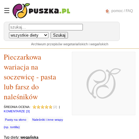
☰
pomoc / FAQ
Archiwum przepisów wegetariańskich i wegańskich
Pieczarkowa
wariacja na
soczewicę - pasta
lub farsz do
naleśników
ŚREDNIA OCENA:
[2]
|
KOMENTARZE [3]
Pasty na słono
Naleśniki i inne wrapy
(np. tortilla)
Typ diety:
wegańska