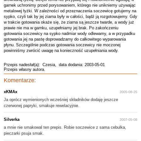
garnek uchronimy przed porysowaniem, którego nie unikniemy używając
metalowej łyżki. W zależności od przeznaczenia soczewicę gotujemy na
sypko, czyli tak by jej ziarna były w całości, bądź ją rozgotowujemy. Gdy
w trakcie gotowania okaże się, że ziarna są jeszcze twarde, a wody już
prawie nie ma w garnku, uzupełniamy jej brak. Po zakończeniu
gotowania soczewicy na sypko nadmiar wody odlewamy, a w przypadku
gotowania jej na pastę doprowadzamy do całkowitego wyparowania
płynu. Szczególnie podczas gotowania soczewicy nie moczonej
powinniśmy zwrócić uwagę na konieczność uzupełniania wody.
Przepis nadesłał(a):
Czesia
, data dodania: 2003-05-01
Przepis własny autora.
Komentarze:
xKMAx
2005-08-25
Ja oprócz wymienionych wcześniej składników dodaję jeszcze
czerwonej papryki, smakuje rewelacyjnie.
Silverka
2007-05-08
a mnie nie smakowal ten prepis. Robie soczewice z sama cebulka,
pieczarki psuja smak.