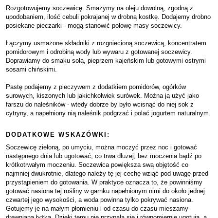
Rozgotowujemy soczewicę. Smażymy na oleju dowolną, zgodną z
upodobaniem, ilość cebuli pokrajanej w drobną kostkę. Dodajemy drobno
posiekane pieczarki - mogą stanowić połowę masy soczewicy.
Łączymy usmażone składniki z rozgniecioną soczewicą, koncentratem
pomidorowym i odrobiną wody lub wywaru z gotowanej soczewicy.
Doprawiamy do smaku solą, pieprzem kajeńskim lub gotowymi ostrymi
sosami chińskimi.
Pastę podajemy z pieczywem z dodatkiem pomidorów, ogórków
surowych, kiszonych lub jakichkolwiek surówek. Można ją użyć jako
farszu do naleśników - wtedy dobrze by było wcisnąć do niej sok z
cytryny, a napełniony nią naleśnik podgrzać i polać jogurtem naturalnym.
DODATKOWE WSKAZÓWKI:
Soczewicę zieloną, po umyciu, można moczyć przez noc i gotować
następnego dnia lub ugotować, co trwa dłużej, bez moczenia bądź po
krótkotrwałym moczeniu. Soczewica powiększa swą objętość co
najmniej dwukrotnie, dlatego należy tę jej cechę wziąć pod uwagę przed
przystąpieniem do gotowania. W praktyce oznacza to, że powinniśmy
gotować nasiona tej rośliny w garnku napełnionym nimi do około jednej
czwartej jego wysokości, a woda powinna tylko pokrywać nasiona.
Gotujemy je na małym płomieniu i od czasu do czasu mieszamy
drewnianą łyżką. Dzięki temu nie przypalą się i równomiernie ugotują, a