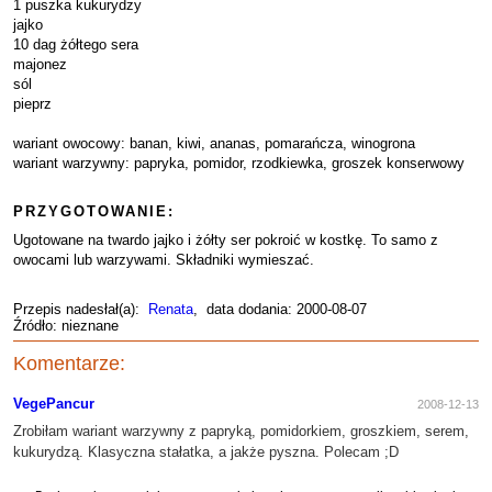
1 puszka kukurydzy
jajko
10 dag żółtego sera
majonez
sól
pieprz
wariant owocowy: banan, kiwi, ananas, pomarańcza, winogrona
wariant warzywny: papryka, pomidor, rzodkiewka, groszek konserwowy
PRZYGOTOWANIE:
Ugotowane na twardo jajko i żółty ser pokroić w kostkę. To samo z
owocami lub warzywami. Składniki wymieszać.
Przepis nadesłał(a):
Renata
, data dodania: 2000-08-07
Źródło: nieznane
Komentarze:
VegePancur
2008-12-13
Zrobiłam wariant warzywny z papryką, pomidorkiem, groszkiem, serem,
kukurydzą. Klasyczna stałatka, a jakże pyszna. Polecam ;D