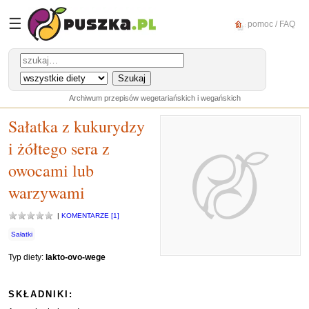
☰
pomoc / FAQ
Archiwum przepisów wegetariańskich i wegańskich
Sałatka z kukurydzy
i żółtego sera z
owocami lub
warzywami
|
KOMENTARZE [1]
Sałatki
Typ diety:
lakto-ovo-wege
SKŁADNIKI: