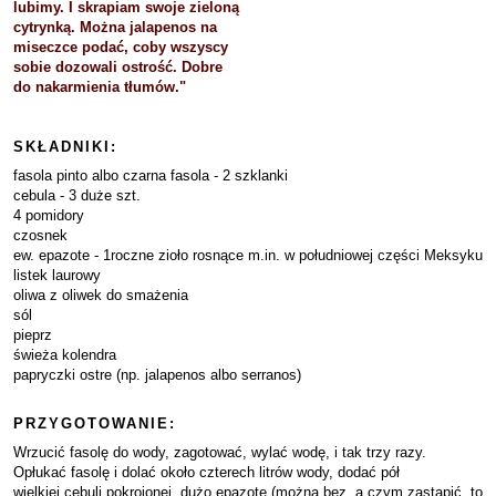
lubimy. I skrapiam swoje zieloną
cytrynką. Można jalapenos na
miseczce podać, coby wszyscy
sobie dozowali ostrość. Dobre
do nakarmienia tłumów."
SKŁADNIKI:
fasola pinto albo czarna fasola - 2 szklanki
cebula - 3 duże szt.
4 pomidory
czosnek
ew. epazote - 1roczne zioło rosnące m.in. w południowej części Meksyku
listek laurowy
oliwa z oliwek do smażenia
sól
pieprz
świeża kolendra
papryczki ostre (np. jalapenos albo serranos)
PRZYGOTOWANIE:
Wrzucić fasolę do wody, zagotować, wylać wodę, i tak trzy razy.
Opłukać fasolę i dolać około czterech litrów wody, dodać pół
wielkiej cebuli pokrojonej, dużo epazote (można bez, a czym zastąpić, to