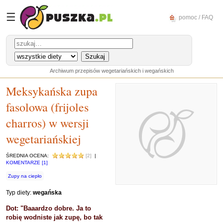
☰
pomoc / FAQ
Archiwum przepisów wegetariańskich i wegańskich
Meksykańska zupa
fasolowa (frijoles
charros) w wersji
wegetariańskiej
ŚREDNIA OCENA:
[2]
|
KOMENTARZE [1]
Zupy na ciepło
Typ diety:
wegańska
Dot: "Baaardzo dobre. Ja to
robię wodniste jak zupę, bo tak