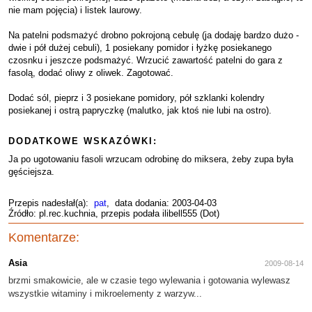
nie mam pojęcia) i listek laurowy.
Na patelni podsmażyć drobno pokrojoną cebulę (ja dodaję bardzo dużo -
dwie i pół dużej cebuli), 1 posiekany pomidor i łyżkę posiekanego
czosnku i jeszcze podsmażyć. Wrzucić zawartość patelni do gara z
fasolą, dodać oliwy z oliwek. Zagotować.
Dodać sól, pieprz i 3 posiekane pomidory, pół szklanki kolendry
posiekanej i ostrą papryczkę (malutko, jak ktoś nie lubi na ostro).
DODATKOWE WSKAZÓWKI:
Ja po ugotowaniu fasoli wrzucam odrobinę do miksera, żeby zupa była
gęściejsza.
Przepis nadesłał(a):
pat
, data dodania: 2003-04-03
Źródło: pl.rec.kuchnia, przepis podała ilibell555 (Dot)
Komentarze:
Asia
2009-08-14
brzmi smakowicie, ale w czasie tego wylewania i gotowania wylewasz
wszystkie witaminy i mikroelementy z warzyw...