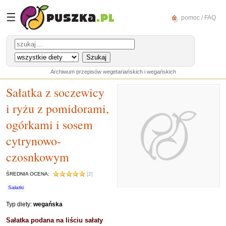
☰
pomoc / FAQ
Archiwum przepisów wegetariańskich i wegańskich
Sałatka z soczewicy
i ryżu z pomidorami,
ogórkami i sosem
cytrynowo-
czosnkowym
ŚREDNIA OCENA:
[2]
Sałatki
Typ diety:
wegańska
Sałatka podana na liściu sałaty