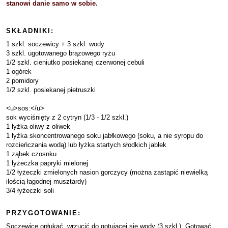
stanowi danie samo w sobie.
SKŁADNIKI:
1 szkl. soczewicy + 3 szkl. wody
3 szkl. ugotowanego brązowego ryżu
1/2 szkl. cieniutko posiekanej czerwonej cebuli
1 ogórek
2 pomidory
1/2 szkl. posiekanej pietruszki
<u>sos:</u>
sok wyciśnięty z 2 cytryn (1/3 - 1/2 szkl.)
1 łyżka oliwy z oliwek
1 łyżka skoncentrowanego soku jabłkowego (soku, a nie syropu do
rozcieńczania wodą) lub łyżka startych słodkich jabłek
1 ząbek czosnku
1 łyżeczka papryki mielonej
1/2 łyżeczki zmielonych nasion gorczycy (można zastąpić niewielką
ilością łagodnej musztardy)
3/4 łyżeczki soli
PRZYGOTOWANIE:
Soczewicę opłukać, wrzucić do gotującej się wody (3 szkl.). Gotować