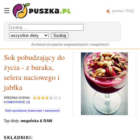
☰
pomoc / FAQ
Archiwum przepisów wegetariańskich i wegańskich
Sok pobudzający do
życia - z buraka,
selera naciowego i
jabłka
ŚREDNIA OCENA:
[2]
|
KOMENTARZE [3]
Soki wyciskane (owocowe i warzywne)
Typ diety:
wegańska & RAW
SKŁADNIKI: