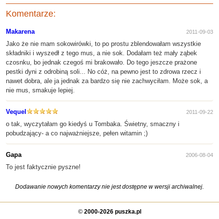
Komentarze:
Makarena
2011-09-03
Jako że nie mam sokowirówki, to po prostu zblendowałam wszystkie
składniki i wyszedł z tego mus, a nie sok. Dodałam też mały ząbek
czosnku, bo jednak czegoś mi brakowało. Do tego jeszcze prażone
pestki dyni z odrobiną soli... No cóż, na pewno jest to zdrowa rzecz i
nawet dobra, ale ja jednak za bardzo się nie zachwyciłam. Może sok, a
nie mus, smakuje lepiej.
Vequel
2011-09-22
o tak, wyczytałam go kiedyś u Tombaka. Świetny, smaczny i
pobudzający- a co najważniejsze, pełen witamin ;)
Gapa
2006-08-04
To jest faktycznie pyszne!
Dodawanie nowych komentarzy nie jest dostępne w wersji archiwalnej.
©
2000-2026 puszka.pl