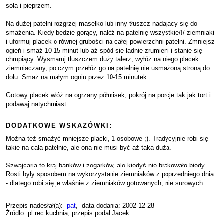
solą i pieprzem.
Na dużej patelni rozgrzej masełko lub inny tłuszcz nadający się do
smażenia. Kiedy będzie gorący, nałóż na patelnię wszystkie/!/ ziemniaki
i uformuj placek o równej grubości na całej powierzchni patelni. Zmniejsz
ogień i smaż 10-15 minut lub aż spód się ładnie zrumieni i stanie się
chrupiący. Wysmaruj tłuszczem duży talerz, wyłóż na niego placek
ziemniaczany, po czym przełóż go na patelnię nie usmażoną stroną do
dołu. Smaż na małym ogniu przez 10-15 minutek.
Gotowy placek włóż na ogrzany półmisek, pokrój na porcje tak jak tort i
podawaj natychmiast....
DODATKOWE WSKAZÓWKI:
Można też smażyć mniejsze placki, 1-osobowe ;). Tradycyjnie robi się
takie na całą patelnię, ale ona nie musi być aż taka duża.
Szwajcaria to kraj banków i zegarków, ale kiedyś nie brakowało biedy.
Rosti były sposobem na wykorzystanie ziemniaków z poprzedniego dnia
- dlatego robi się je właśnie z ziemniaków gotowanych, nie surowych.
Przepis nadesłał(a):
pat
, data dodania: 2002-12-28
Źródło: pl.rec.kuchnia, przepis podał Jacek