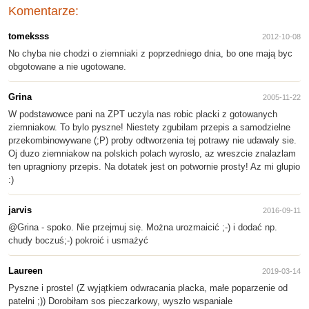
Komentarze:
tomeksss
2012-10-08
No chyba nie chodzi o ziemniaki z poprzedniego dnia, bo one mają byc
obgotowane a nie ugotowane.
Grina
2005-11-22
W podstawowce pani na ZPT uczyla nas robic placki z gotowanych
ziemniakow. To bylo pyszne! Niestety zgubilam przepis a samodzielne
przekombinowywane (;P) proby odtworzenia tej potrawy nie udawaly sie.
Oj duzo ziemniakow na polskich polach wyroslo, az wreszcie znalazlam
ten upragniony przepis. Na dotatek jest on potwornie prosty! Az mi glupio
:)
jarvis
2016-09-11
@Grina - spoko. Nie przejmuj się. Można urozmaicić ;-) i dodać np.
chudy boczuś;-) pokroić i usmażyć
Laureen
2019-03-14
Pyszne i proste! (Z wyjątkiem odwracania placka, małe poparzenie od
patelni ;)) Dorobiłam sos pieczarkowy, wyszło wspaniale