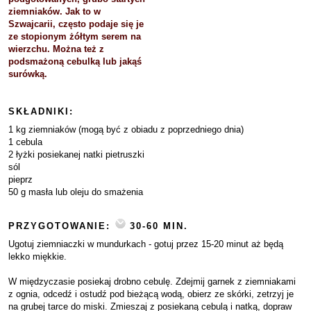
ziemniaków. Jak to w
Szwajcarii, często podaje się je
ze stopionym żółtym serem na
wierzchu. Można też z
podsmażoną cebulką lub jakąś
surówką.
SKŁADNIKI:
1 kg ziemniaków (mogą być z obiadu z poprzedniego dnia)
1 cebula
2 łyżki posiekanej natki pietruszki
sól
pieprz
50 g masła lub oleju do smażenia
PRZYGOTOWANIE:
30-60 MIN.
Ugotuj ziemniaczki w mundurkach - gotuj przez 15-20 minut aż będą
lekko miękkie.
W międzyczasie posiekaj drobno cebulę. Zdejmij garnek z ziemniakami
z ognia, odcedź i ostudź pod bieżącą wodą, obierz ze skórki, zetrzyj je
na grubej tarce do miski. Zmieszaj z posiekaną cebulą i natką, dopraw