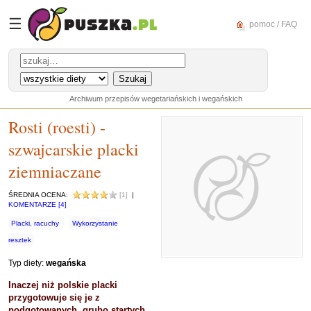
☰
pomoc / FAQ
Archiwum przepisów wegetariańskich i wegańskich
Rosti (roesti) -
szwajcarskie placki
ziemniaczane
ŚREDNIA OCENA:
[1]
|
KOMENTARZE [4]
Placki, racuchy
Wykorzystanie
resztek
Typ diety:
wegańska
Inaczej niż polskie placki
przygotowuje się je z
podgotowanych, grubo startych