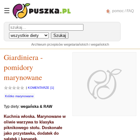
☰
pomoc / FAQ
Archiwum przepisów wegetariańskich i wegańskich
Giardiniera -
pomidory
marynowane
|
KOMENTARZE [1]
Krótko marynowane
Typ diety:
wegańska & RAW
Kuchnia włoska. Marynowane w
oliwie warzywa to klasyka
piknikowego stołu. Doskonałe
jako przystawka, dodatek do
sałatek i kanapek.