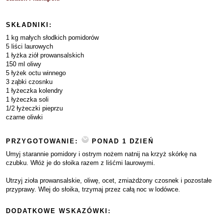
SKŁADNIKI:
1 kg małych słodkich pomidorów
5 liści laurowych
1 łyżka ziół prowansalskich
150 ml oliwy
5 łyżek octu winnego
3 ząbki czosnku
1 łyżeczka kolendry
1 łyżeczka soli
1/2 łyżeczki pieprzu
czarne oliwki
PRZYGOTOWANIE:
PONAD 1 DZIEŃ
Umyj starannie pomidory i ostrym nożem natnij na krzyż skórkę na
czubku. Włóż je do słoika razem z liśćmi laurowymi.
Utrzyj zioła prowansalskie, oliwę, ocet, zmiażdżony czosnek i pozostałe
przyprawy. Wlej do słoika, trzymaj przez całą noc w lodówce.
DODATKOWE WSKAZÓWKI: