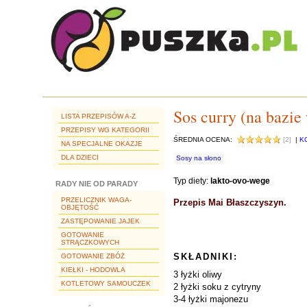
Sos curry (na bazie
LISTA PRZEPISÓW A-Z
PRZEPISY WG KATEGORII
ŚREDNIA OCENA:
[2]
|
K
NA SPECJALNE OKAZJE
DLA DZIECI
Sosy na słono
Typ diety:
lakto-ovo-wege
RADY NIE OD PARADY
PRZELICZNIK WAGA-
Przepis Mai Błaszczyszyn.
OBJĘTOŚĆ
ZASTĘPOWANIE JAJEK
GOTOWANIE
STRĄCZKOWYCH
SKŁADNIKI:
GOTOWANIE ZBÓŻ
KIEŁKI - HODOWLA
3 łyżki oliwy
KOTLETOWY SAMOUCZEK
2 łyżki soku z cytryny
3-4 łyżki majonezu