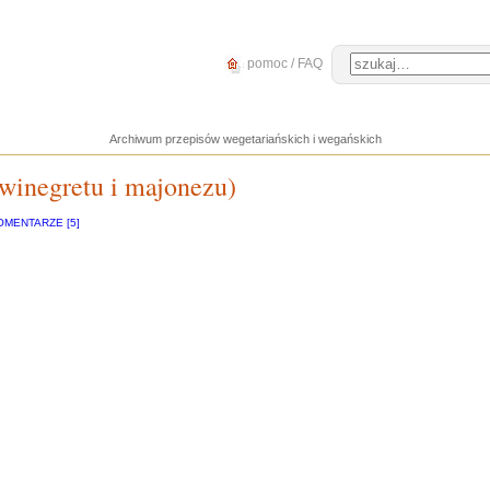
pomoc / FAQ
Archiwum przepisów wegetariańskich i wegańskich
 winegretu i majonezu)
OMENTARZE [5]