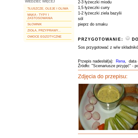
WIEDZIEĆ WIĘCEJ
2-3 łyżeczki miodu
1,5 łyżeczki curry
TŁUSZCZE, OLEJE I OLIWA
1-2 łyżeczki ziela bazylii
MĄKA - TYPY I
ZASTOSOWANIA
sól
pieprz do smaku
SŁOWNIK
ZIOŁA, PRZYPRAWY...
OWOCE EGZOTYCZNE
PRZYGOTOWANIE:
DO
Sos przygotować z w/w składnik
Przepis nadesłał(a):
Rena
, data
Źródło: "Scenariusze przyjęć" - 
Zdjęcia do przepisu: