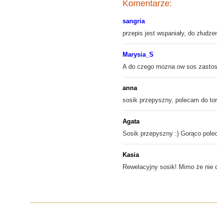
Komentarze:
sangria
przepis jest wspaniały, do złudze
Marysia_S
A do czego mozna ow sos zasto
anna
sosik przepyszny, polecam do tort
Agata
Sosik przepyszny :) Gorąco pole
Kasia
Rewelacyjny sosik! Mimo że nie d