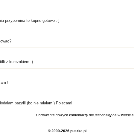
nia przypomina te kupne-gotowe :-]
sowac?
illi z kurczakiem :)
cam !
odałam bazylii (bo nie miałam:) Polecam!!
Dodawanie nowych komentarzy nie jest dostępne w wersji ar
©
2000-2026 puszka.pl