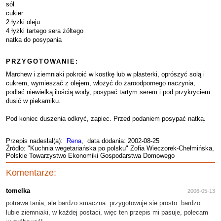
sól
cukier
2 łyżki oleju
4 łyżki tartego sera żółtego
natka do posypania
PRZYGOTOWANIE:
Marchew i ziemniaki pokroić w kostkę lub w plasterki, oprószyć solą i
cukrem, wymieszać z olejem, włożyć do żaroodpornego naczynia,
podlać niewielką ilością wody, posypać tartym serem i pod przykryciem
dusić w piekarniku.
Pod koniec duszenia odkryć, zapiec. Przed podaniem posypać natką.
Przepis nadesłał(a):
Rena
, data dodania: 2002-08-25
Źródło: "Kuchnia wegetariańska po polsku" Zofia Wieczorek-Chełmińska,
Polskie Towarzystwo Ekonomiki Gospodarstwa Domowego
Komentarze:
tomelka
2006-05-13
potrawa tania, ale bardzo smaczna. przygotowuje sie prosto. bardzo
lubie ziemniaki, w każdej postaci, więc ten przepis mi pasuje, polecam