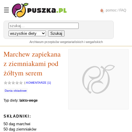
☰
pomoc / FAQ
Archiwum przepisów wegetariańskich i wegańskich
Marchew zapiekana
z ziemniakami pod
żółtym serem
|
KOMENTARZE [1]
Dania obiadowe
Typ diety:
lakto-wege
SKŁADNIKI:
50 dag marchwi
50 dag ziemniaków