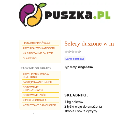
Selery duszone w m
LISTA PRZEPISÓW A-Z
PRZEPISY WG KATEGORII
NA SPECJALNE OKAZJE
DLA DZIECI
Dania obiadowe
Typ diety:
wegańska
RADY NIE OD PARADY
PRZELICZNIK WAGA-
OBJĘTOŚĆ
ZASTĘPOWANIE JAJEK
GOTOWANIE
STRĄCZKOWYCH
SKŁADNIKI:
GOTOWANIE ZBÓŻ
KIEŁKI - HODOWLA
1 kg selerów
KOTLETOWY SAMOUCZEK
2 łyżki oleju do smażenia
skórka i sok z cytryny