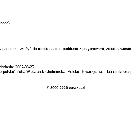
nnego)
w paseczki, włożyć do rondla na olej, poddusić z przyprawami, zalać zawies
 dodania: 2002-08-25
 po polsku" Zofia Wieczorek-Chełmińska, Polskie Towarzystwo Ekonomiki G
©
2000-2026 puszka.pl