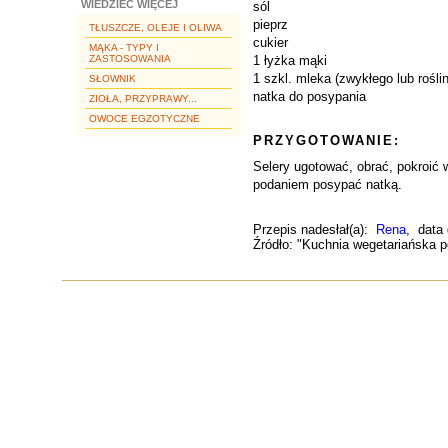
WIEDZIEĆ WIĘCEJ
sól
pieprz
TŁUSZCZE, OLEJE I OLIWA
cukier
MĄKA - TYPY I
ZASTOSOWANIA
1 łyżka mąki
1 szkl. mleka (zwykłego lub rośli
SŁOWNIK
natka do posypania
ZIOŁA, PRZYPRAWY...
OWOCE EGZOTYCZNE
PRZYGOTOWANIE:
Selery ugotować, obrać, pokroić 
podaniem posypać natką.
Przepis nadesłał(a):
Rena
, data
Źródło: "Kuchnia wegetariańska