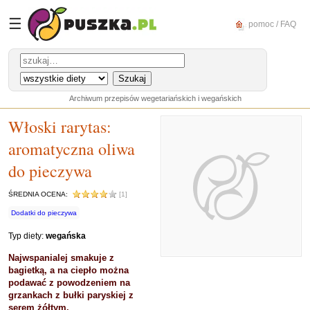
☰
pomoc / FAQ
Archiwum przepisów wegetariańskich i wegańskich
Włoski rarytas:
aromatyczna oliwa
do pieczywa
ŚREDNIA OCENA:
[1]
Dodatki do pieczywa
Typ diety:
wegańska
Najwspanialej smakuje z
bagietką, a na ciepło można
podawać z powodzeniem na
grzankach z bułki paryskiej z
serem żółtym.