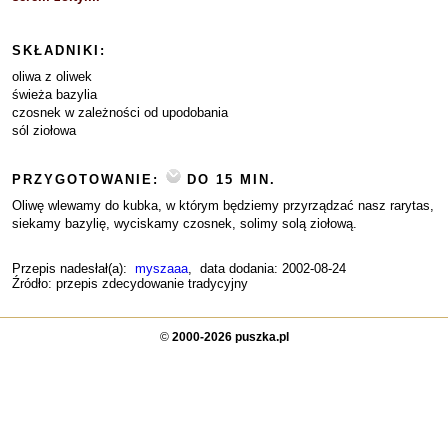
SKŁADNIKI:
oliwa z oliwek
świeża bazylia
czosnek w zależności od upodobania
sól ziołowa
PRZYGOTOWANIE:
DO 15 MIN.
Oliwę wlewamy do kubka, w którym będziemy przyrządzać nasz rarytas,
siekamy bazylię, wyciskamy czosnek, solimy solą ziołową.
Przepis nadesłał(a):
myszaaa
, data dodania: 2002-08-24
Źródło: przepis zdecydowanie tradycyjny
©
2000-2026 puszka.pl