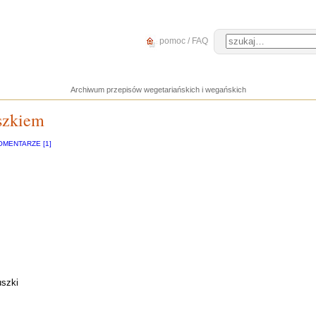
pomoc / FAQ
Archiwum przepisów wegetariańskich i wegańskich
szkiem
OMENTARZE [1]
uszki