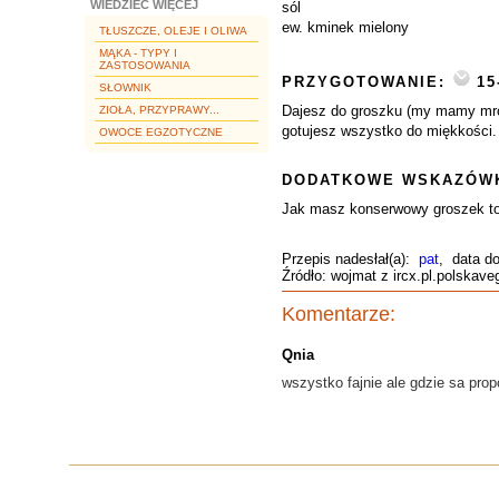
WIEDZIEĆ WIĘCEJ
sól
ew. kminek mielony
TŁUSZCZE, OLEJE I OLIWA
MĄKA - TYPY I
ZASTOSOWANIA
PRZYGOTOWANIE:
15
SŁOWNIK
Dajesz do groszku (my mamy mrożo
ZIOŁA, PRZYPRAWY...
gotujesz wszystko do miękkości.
OWOCE EGZOTYCZNE
DODATKOWE WSKAZÓWK
Jak masz konserwowy groszek to
Przepis nadesłał(a):
pat
, data d
Źródło: wojmat z ircx.pl.polskave
Komentarze:
Qnia
wszystko fajnie ale gdzie sa pro