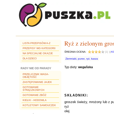
Ryż z zielonym gro
LISTA PRZEPISÓW A-Z
PRZEPISY WG KATEGORII
ŚREDNIA OCENA:
[1]
|
K
NA SPECJALNE OKAZJE
DLA DZIECI
Ziemniaki, puree, ryż, kasza
Typ diety:
wegańska
RADY NIE OD PARADY
PRZELICZNIK WAGA-
OBJĘTOŚĆ
ZASTĘPOWANIE JAJEK
GOTOWANIE
STRĄCZKOWYCH
SKŁADNIKI:
GOTOWANIE ZBÓŻ
KIEŁKI - HODOWLA
groszek świeży, mrożony lub z p
KOTLETOWY SAMOUCZEK
ryż
olej