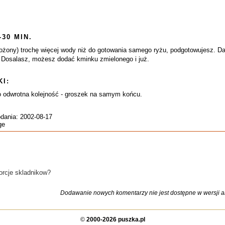
-30 MIN.
ny) trochę więcej wody niż do gotowania samego ryżu, podgotowujesz. Dajes
 Dosalasz, możesz dodać kminku zmielonego i już.
I:
 odwrotna kolejność - groszek na samym końcu.
odania: 2002-08-17
ge
porcje skladnikow?
Dodawanie nowych komentarzy nie jest dostępne w wersji ar
©
2000-2026 puszka.pl