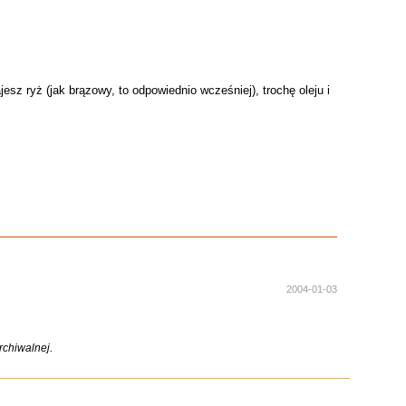
z ryż (jak brązowy, to odpowiednio wcześniej), trochę oleju i
2004-01-03
chiwalnej.