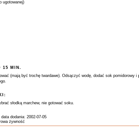
ub ugotowanej)
 15 MIN.
tować (mają być trochę twardawe). Odsączyć wodę, dodać sok pomidorowy i 
ego.
I:
wybrać słodką marchew, nie gotować soku.
 data dodania: 2002-07-05
drowa żywność