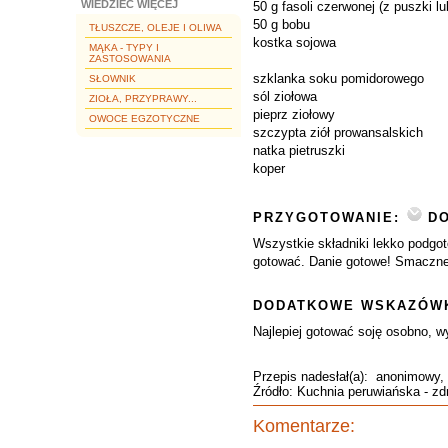
WIEDZIEĆ WIĘCEJ
50 g fasoli czerwonej (z puszki l
50 g bobu
TŁUSZCZE, OLEJE I OLIWA
kostka sojowa
MĄKA - TYPY I
ZASTOSOWANIA
szklanka soku pomidorowego
SŁOWNIK
sól ziołowa
ZIOŁA, PRZYPRAWY...
pieprz ziołowy
OWOCE EGZOTYCZNE
szczypta ziół prowansalskich
natka pietruszki
koper
PRZYGOTOWANIE:
DO
Wszystkie składniki lekko podgo
gotować. Danie gotowe! Smaczn
DODATKOWE WSKAZÓWK
Najlepiej gotować soję osobno, 
Przepis nadesłał(a):
anonimowy
,
Źródło: Kuchnia peruwiańska - z
Komentarze: