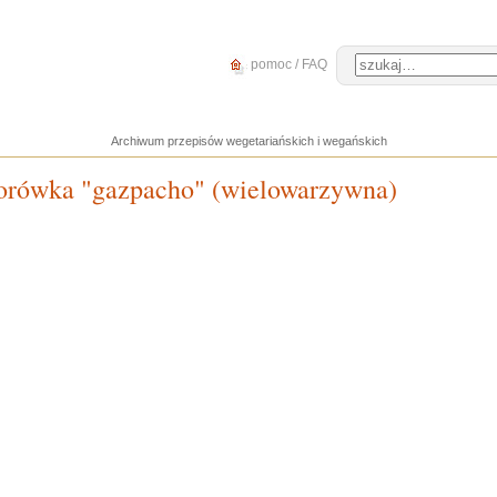
pomoc / FAQ
Archiwum przepisów wegetariańskich i wegańskich
orówka "gazpacho" (wielowarzywna)