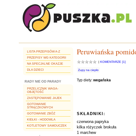
Peruwiańska pomid
LISTA PRZEPISÓW A-Z
PRZEPISY WG KATEGORII
|
KOMENTARZE [1]
NA SPECJALNE OKAZJE
DLA DZIECI
Zupy na ciepło
Typ diety:
wegańska
RADY NIE OD PARADY
PRZELICZNIK WAGA-
OBJĘTOŚĆ
ZASTĘPOWANIE JAJEK
GOTOWANIE
STRĄCZKOWYCH
SKŁADNIKI:
GOTOWANIE ZBÓŻ
KIEŁKI - HODOWLA
czerwona papryka
KOTLETOWY SAMOUCZEK
kilka różyczek brokuła
1 marchew