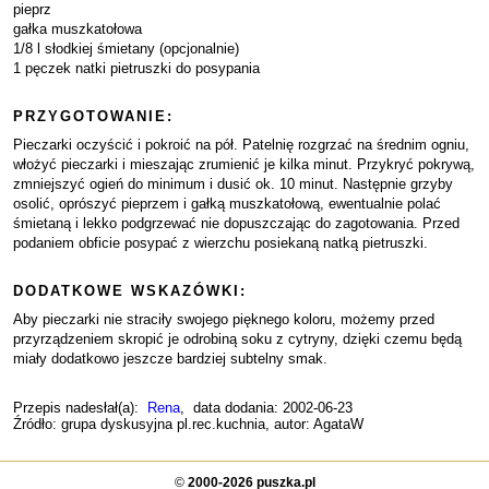
pieprz
gałka muszkatołowa
1/8 l słodkiej śmietany (opcjonalnie)
1 pęczek natki pietruszki do posypania
PRZYGOTOWANIE:
Pieczarki oczyścić i pokroić na pół. Patelnię rozgrzać na średnim ogniu,
włożyć pieczarki i mieszając zrumienić je kilka minut. Przykryć pokrywą,
zmniejszyć ogień do minimum i dusić ok. 10 minut. Następnie grzyby
osolić, oprószyć pieprzem i gałką muszkatołową, ewentualnie polać
śmietaną i lekko podgrzewać nie dopuszczając do zagotowania. Przed
podaniem obficie posypać z wierzchu posiekaną natką pietruszki.
DODATKOWE WSKAZÓWKI:
Aby pieczarki nie straciły swojego pięknego koloru, możemy przed
przyrządzeniem skropić je odrobiną soku z cytryny, dzięki czemu będą
miały dodatkowo jeszcze bardziej subtelny smak.
Przepis nadesłał(a):
Rena
, data dodania: 2002-06-23
Źródło: grupa dyskusyjna pl.rec.kuchnia, autor: AgataW
©
2000-2026 puszka.pl