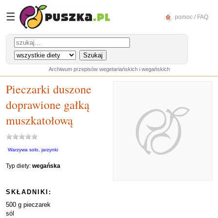
☰
pomoc / FAQ
Archiwum przepisów wegetariańskich i wegańskich
Pieczarki duszone
doprawione gałką
muszkatołową
Warzywa solo, jarzynki
Typ diety:
wegańska
SKŁADNIKI:
500 g pieczarek
sól