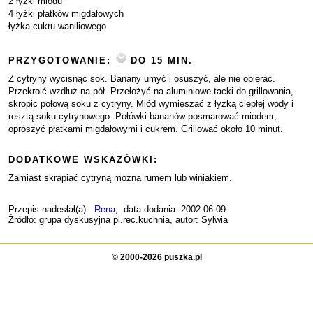
2 łyżki miodu
4 łyżki płatków migdałowych
łyżka cukru waniliowego
PRZYGOTOWANIE:
DO 15 MIN.
Z cytryny wycisnąć sok. Banany umyć i osuszyć, ale nie obierać.
Przekroić wzdłuż na pół. Przełożyć na aluminiowe tacki do grillowania,
skropic połową soku z cytryny. Miód wymieszać z łyżką ciepłej wody i
resztą soku cytrynowego. Połówki bananów posmarować miodem,
oprószyć płatkami migdałowymi i cukrem. Grillować około 10 minut.
DODATKOWE WSKAZÓWKI:
Zamiast skrapiać cytryną można rumem lub winiakiem.
Przepis nadesłał(a):
Rena
, data dodania: 2002-06-09
Źródło: grupa dyskusyjna pl.rec.kuchnia, autor: Sylwia
©
2000-2026 puszka.pl