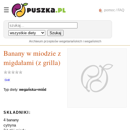
☰
pomoc / FAQ
Archiwum przepisów wegetariańskich i wegańskich
Banany w miodzie z
migdałami (z grilla)
Grill
Typ diety:
wegańska+miód
SKŁADNIKI:
4 banany
cytryna