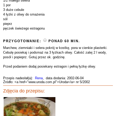
1/2 małego selera
1 por
3 duże cebule
4 łyżki z oliwy do smażenia
sól
pieprz
pęczek świeżego estragonu
PRZYGOTOWANIE:
PONAD 60 MIN.
Marchew, ziemniaki i selera pokrój w kostkę, pora w cienkie plasterki.
Cebulę posiekaj i podsmaż na 3 łyżkach oliwy. Całość zalej 2 l wody,
posól i popieprz. Gotuj przez ok. godzinę.
Przed podaniem dodaj posiekany estragon i pełną łyżkę oliwy.
Przepis nadesłał(a):
Rena
, data dodania: 2002-06-04
Źródło: <a href="www.uroda.com.pl">Uroda</a> nr 5/2002
Zdjęcia do przepisu: