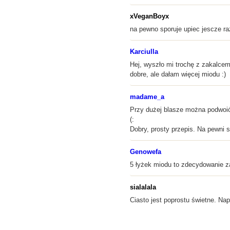
xVeganBoyx
na pewno sporuje upiec jescze ra
Karciulla
Hej, wyszło mi trochę z zakalcem
dobre, ale dałam więcej miodu :)
madame_a
Przy dużej blasze można podwoić 
(:
Dobry, prosty przepis. Na pewni 
Genowefa
5 łyżek miodu to zdecydowanie za
sialalala
Ciasto jest poprostu świetne. Na