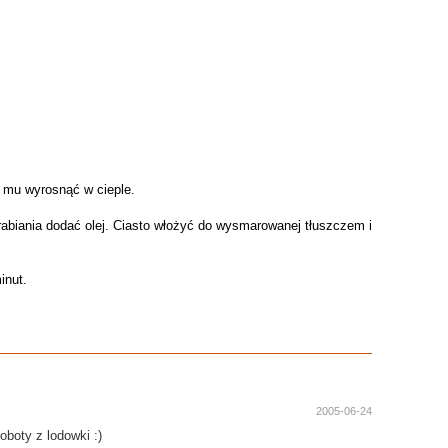
ać mu wyrosnąć w cieple.
abiania dodać olej. Ciasto włożyć do wysmarowanej tłuszczem i
inut.
2005-06-24
oboty z lodowki :)