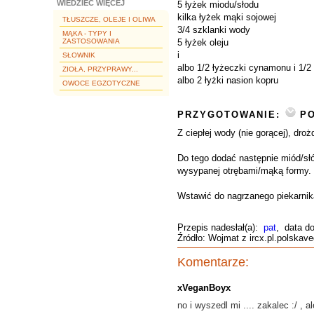
WIEDZIEĆ WIĘCEJ
5 łyżek miodu/słodu
kilka łyżek mąki sojowej
TŁUSZCZE, OLEJE I OLIWA
3/4 szklanki wody
MĄKA - TYPY I
ZASTOSOWANIA
5 łyżek oleju
i
SŁOWNIK
albo 1/2 łyżeczki cynamonu i 1/2
ZIOŁA, PRZYPRAWY...
albo 2 łyżki nasion kopru
OWOCE EGZOTYCZNE
PRZYGOTOWANIE:
PO
Z ciepłej wody (nie gorącej), dro
Do tego dodać następnie miód/sł
wysypanej otrębami/mąką formy. 
Wstawić do nagrzanego piekarnika
Przepis nadesłał(a):
pat
, data d
Źródło: Wojmat z ircx.pl.polskav
Komentarze:
xVeganBoyx
no i wyszedl mi .... zakalec :/ ,