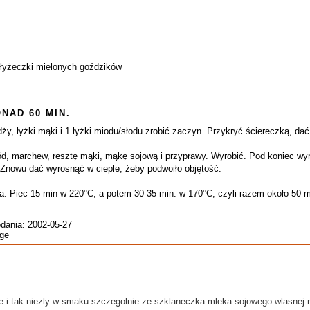
 łyżeczki mielonych goździków
NAD 60 MIN.
żdży, łyżki mąki i 1 łyżki miodu/słodu zrobić zaczyn. Przykryć ściereczką, d
ód, marchew, resztę mąki, mąkę sojową i przyprawy. Wyrobić. Pod koniec wyr
Znowu dać wyrosnąć w cieple, żeby podwoiło objętość.
. Piec 15 min w 220°C, a potem 30-35 min. w 170°C, czyli razem około 50 m
odania: 2002-05-27
ege
 ale i tak niezly w smaku szczegolnie ze szklaneczka mleka sojowego wlasnej r