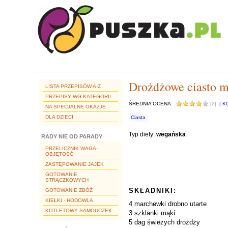
Drożdżowe ciasto 
LISTA PRZEPISÓW A-Z
PRZEPISY WG KATEGORII
ŚREDNIA OCENA:
[2]
|
K
NA SPECJALNE OKAZJE
DLA DZIECI
Ciasta
Typ diety:
wegańska
RADY NIE OD PARADY
PRZELICZNIK WAGA-
OBJĘTOŚĆ
ZASTĘPOWANIE JAJEK
GOTOWANIE
STRĄCZKOWYCH
SKŁADNIKI:
GOTOWANIE ZBÓŻ
KIEŁKI - HODOWLA
4 marchewki drobno utarte
KOTLETOWY SAMOUCZEK
3 szklanki mąki
5 dag świeżych drożdży