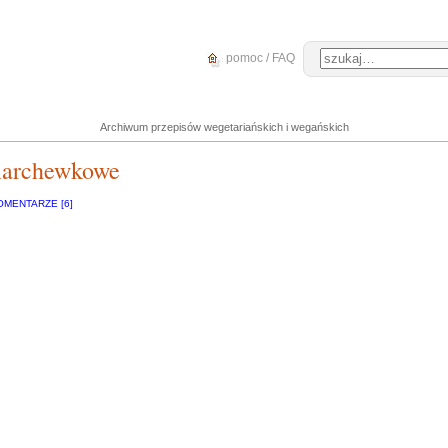
pomoc / FAQ
Archiwum przepisów wegetariańskich i wegańskich
marchewkowe
OMENTARZE [6]