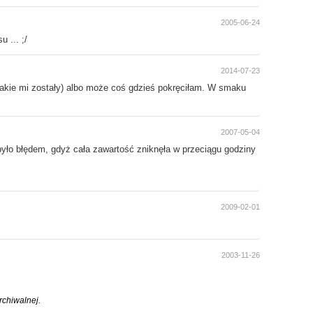
2005-06-24
 ... ;/
2014-07-23
o takie mi zostały) albo może coś gdzieś pokręciłam. W smaku
2007-05-04
było błędem, gdyż cała zawartość zniknęła w przeciągu godziny
2009-02-01
2003-11-26
chiwalnej.