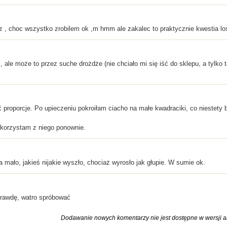
z , choc wszystko zrobilem ok ,m hmm ale zakalec to praktycznie kwestia losu
, ale może to przez suche drożdże (nie chciało mi się iść do sklepu, a tylk
proporcje. Po upieczeniu pokroiłam ciacho na małe kwadraciki, co niestety 
skorzystam z niego ponownie.
 mało, jakieś nijakie wyszło, chociaż wyrosło jak głupie. W sumie ok.
prawdę, watro spróbować
Dodawanie nowych komentarzy nie jest dostępne w wersji ar