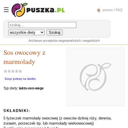
☰
pomoc / FAQ
Archiwum przepisów wegetariańskich i wegańskich
Sos owocowy z
marmolady
Sosy/ polewy na słodko
Typ diety:
lakto-ovo-wege
SKŁADNIKI:
5 łyżeczek marmolady owocowej (z owoców dzikiej róży, derenia,
żurawin, porzeczek itp. lub marmolady wieloowocowej)