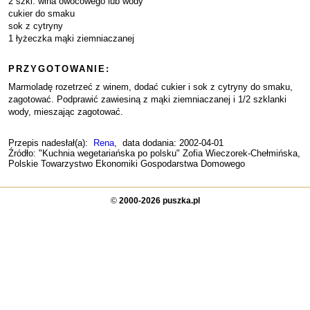
2 szkl. wina owocowego lub wody
cukier do smaku
sok z cytryny
1 łyżeczka mąki ziemniaczanej
PRZYGOTOWANIE:
Marmoladę rozetrzeć z winem, dodać cukier i sok z cytryny do smaku,
zagotować. Podprawić zawiesiną z mąki ziemniaczanej i 1/2 szklanki
wody, mieszając zagotować.
Przepis nadesłał(a):
Rena
, data dodania: 2002-04-01
Źródło: "Kuchnia wegetariańska po polsku" Zofia Wieczorek-Chełmińska,
Polskie Towarzystwo Ekonomiki Gospodarstwa Domowego
©
2000-2026 puszka.pl