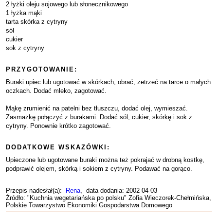
2 łyżki oleju sojowego lub słonecznikowego
1 łyżka mąki
tarta skórka z cytryny
sól
cukier
sok z cytryny
PRZYGOTOWANIE:
Buraki upiec lub ugotować w skórkach, obrać, zetrzeć na tarce o małych
oczkach. Dodać mleko, zagotować.
Mąkę zrumienić na patelni bez tłuszczu, dodać olej, wymieszać.
Zasmażkę połączyć z burakami. Dodać sól, cukier, skórkę i sok z
cytryny. Ponownie krótko zagotować.
DODATKOWE WSKAZÓWKI:
Upieczone lub ugotowane buraki można też pokrajać w drobną kostkę,
podprawić olejem, skórką i sokiem z cytryny. Podawać na gorąco.
Przepis nadesłał(a):
Rena
, data dodania: 2002-04-03
Źródło: "Kuchnia wegetariańska po polsku" Zofia Wieczorek-Chełmińska,
Polskie Towarzystwo Ekonomiki Gospodarstwa Domowego