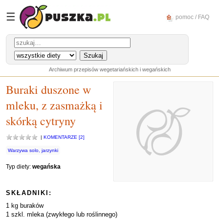
☰
pomoc / FAQ
Archiwum przepisów wegetariańskich i wegańskich
Buraki duszone w
mleku, z zasmażką i
skórką cytryny
|
KOMENTARZE [2]
Warzywa solo, jarzynki
Typ diety:
wegańska
SKŁADNIKI:
1 kg buraków
1 szkl. mleka (zwykłego lub roślinnego)