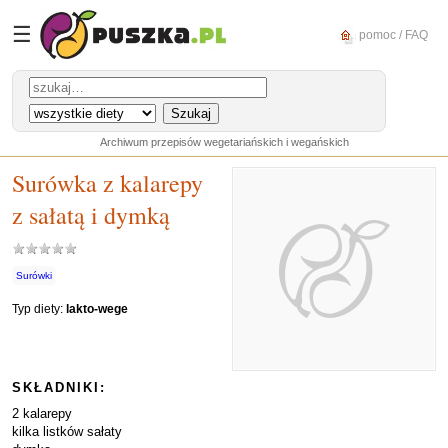
☰
pomoc / FAQ
Archiwum przepisów wegetariańskich i wegańskich
Surówka z kalarepy
z sałatą i dymką
Surówki
Typ diety:
lakto-wege
SKŁADNIKI:
2 kalarepy
kilka listków sałaty