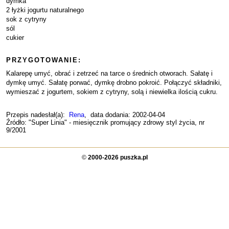
dymka
2 łyżki jogurtu naturalnego
sok z cytryny
sól
cukier
PRZYGOTOWANIE:
Kalarepę umyć, obrać i zetrzeć na tarce o średnich otworach. Sałatę i
dymkę umyć. Sałatę porwać, dymkę drobno pokroić. Połączyć składniki,
wymieszać z jogurtem, sokiem z cytryny, solą i niewielka ilością cukru.
Przepis nadesłał(a):
Rena
, data dodania: 2002-04-04
Źródło: "Super Linia" - miesięcznik promujący zdrowy styl życia, nr
9/2001
©
2000-2026 puszka.pl