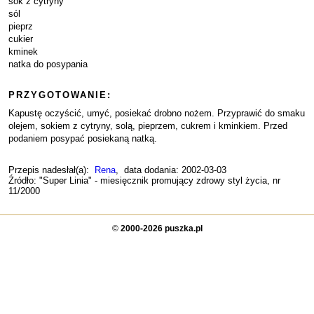
sok z cytryny
sól
pieprz
cukier
kminek
natka do posypania
PRZYGOTOWANIE:
Kapustę oczyścić, umyć, posiekać drobno nożem. Przyprawić do smaku
olejem, sokiem z cytryny, solą, pieprzem, cukrem i kminkiem. Przed
podaniem posypać posiekaną natką.
Przepis nadesłał(a):
Rena
, data dodania: 2002-03-03
Źródło: "Super Linia" - miesięcznik promujący zdrowy styl życia, nr
11/2000
©
2000-2026 puszka.pl