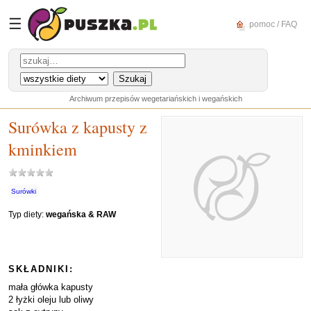
☰
pomoc / FAQ
Archiwum przepisów wegetariańskich i wegańskich
Surówka z kapusty z
kminkiem
Surówki
Typ diety:
wegańska & RAW
SKŁADNIKI:
mała główka kapusty
2 łyżki oleju lub oliwy