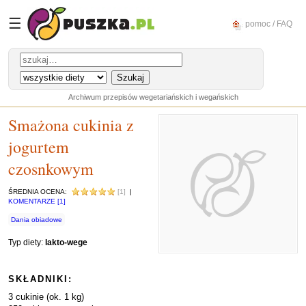
☰
pomoc / FAQ
Archiwum przepisów wegetariańskich i wegańskich
Smażona cukinia z
jogurtem
czosnkowym
ŚREDNIA OCENA:
[1]
|
KOMENTARZE [1]
Dania obiadowe
Typ diety:
lakto-wege
SKŁADNIKI:
3 cukinie (ok. 1 kg)