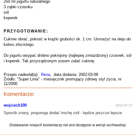
250 ml jogurtu naturalnego
3 ząbki czosnku
sól
koperek
PRZYGOTOWANIE:
Cukinie obrać, pokroić w krążki grubości ok. 1 cm. Usmażyć na oleju do
koloru złocistego.
Do jogurtu wsypać drobno pokrojony (najlepiej zmiażdżony) czosnek, sól
i koperek. Tak przyrządzonym sosem zalać cukinię.
Przepis nadesłał(a):
Rena
, data dodania: 2002-03-08
Źródło: "Super Linia" - miesięcznik promujący zdrowy styl życia, nr
11/2000
Komentarze:
wojciech100
2010-07-27
Sposób znany, proponuję dodać trochę ziół - będzie jeszcze lepsze
Dodawanie nowych komentarzy nie jest dostępne w wersji archiwalnej.