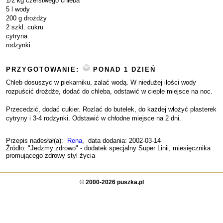
1/2 kg czerstwego chleba
5 l wody
200 g drożdży
2 szkl. cukru
cytryna
rodzynki
PRZYGOTOWANIE:
PONAD 1 DZIEŃ
Chleb dosuszyc w piekarniku, zalać wodą. W niedużej ilości wody
rozpuścić drożdże, dodać do chleba, odstawić w ciepłe miejsce na noc.
Przecedzić, dodać cukier. Rozlać do butelek, do każdej włożyć plasterek
cytryny i 3-4 rodzynki. Odstawić w chłodne miejsce na 2 dni.
Przepis nadesłał(a):
Rena
, data dodania: 2002-03-14
Źródło: "Jedzmy zdrowo" - dodatek specjalny Super Linii, miesięcznika
promującego zdrowy styl życia
©
2000-2026 puszka.pl