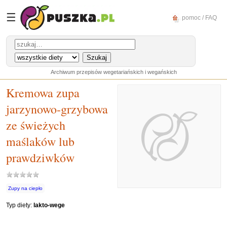
☰
pomoc / FAQ
Archiwum przepisów wegetariańskich i wegańskich
Kremowa zupa
jarzynowo-grzybowa
ze świeżych
maślaków lub
prawdziwków
Zupy na ciepło
Typ diety:
lakto-wege