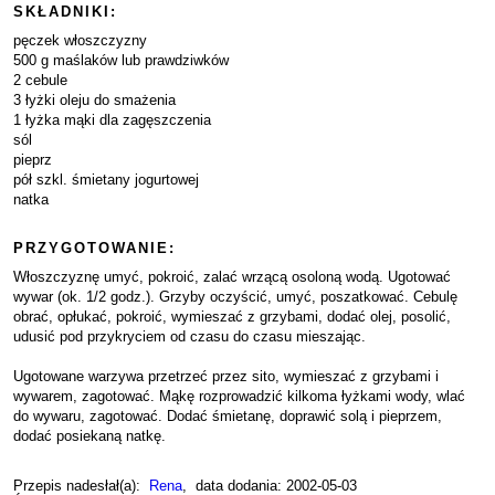
SKŁADNIKI:
pęczek włoszczyzny
500 g maślaków lub prawdziwków
2 cebule
3 łyżki oleju do smażenia
1 łyżka mąki dla zagęszczenia
sól
pieprz
pół szkl. śmietany jogurtowej
natka
PRZYGOTOWANIE:
Włoszczyznę umyć, pokroić, zalać wrzącą osoloną wodą. Ugotować
wywar (ok. 1/2 godz.). Grzyby oczyścić, umyć, poszatkować. Cebulę
obrać, opłukać, pokroić, wymieszać z grzybami, dodać olej, posolić,
udusić pod przykryciem od czasu do czasu mieszając.
Ugotowane warzywa przetrzeć przez sito, wymieszać z grzybami i
wywarem, zagotować. Mąkę rozprowadzić kilkoma łyżkami wody, wlać
do wywaru, zagotować. Dodać śmietanę, doprawić solą i pieprzem,
dodać posiekaną natkę.
Przepis nadesłał(a):
Rena
, data dodania: 2002-05-03