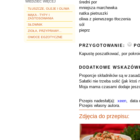
WIEDZIEĆ WIĘCEJ
średni por
mniejsza marchewka
TŁUSZCZE, OLEJE I OLIWA
natka pietruszki
MĄKA - TYPY I
ZASTOSOWANIA
oliwa z pierwszego tłoczenia
sól
SŁOWNIK
pieprz
ZIOŁA, PRZYPRAWY...
OWOCE EGZOTYCZNE
PRZYGOTOWANIE:
PO
Kapustę poszatkować, por pokroić
DODATKOWE WSKAZÓWK
Proporcje składników są w zasadz
Sałatki nie trzeba solić (jak ktoś
Moja mama czasami dodaje jeszcze
Przepis nadesłał(a):
xeen
, data 
Przepis własny autora.
Zdjęcia do przepisu: