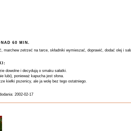
NAD 60 MIN.
, marchew zetrzeć na tarce, składniki wymieszać, doprawić, dodać olej i sał
I:
ie dowolne i decydują o smaku sałatki.
 nie lubi), ponieważ kapucha jest słona.
 kiełki pszenicy, ale ja wolę bez tego ostatniego.
dodania: 2002-02-17