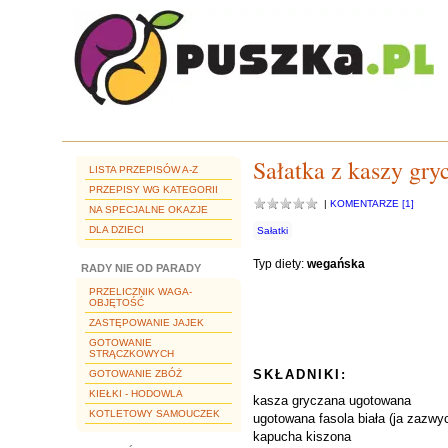
Sałatka z kaszy gry
LISTA PRZEPISÓW A-Z
PRZEPISY WG KATEGORII
|
KOMENTARZE [1]
NA SPECJALNE OKAZJE
DLA DZIECI
Sałatki
Typ diety:
wegańska
RADY NIE OD PARADY
PRZELICZNIK WAGA-
OBJĘTOŚĆ
ZASTĘPOWANIE JAJEK
GOTOWANIE
STRĄCZKOWYCH
SKŁADNIKI:
GOTOWANIE ZBÓŻ
KIEŁKI - HODOWLA
kasza gryczana ugotowana
KOTLETOWY SAMOUCZEK
ugotowana fasola biała (ja zazwyc
kapucha kiszona