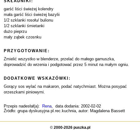
SKŁADNIKI:
garść liści świeżej kolendry
mała garść liści świeżej bazylii
1/2 szklanki rosołu/ bulionu
1/2 szklanki śmietanki
dużo pieprzu
mały ząbek czosnku
PRZYGOTOWANIE:
Zmielić wszystko w blenderze, przelać do małego garnuszka,
doprowadzić do wrzenia i podgotować przez 5 minut na małym ogniu.
DODATKOWE WSKAZÓWKI:
Gorący sos wylać na makaron, podać natychmiast. Można posypać
orzeszkami piniowymi.
Przepis nadesłał(a):
Rena
, data dodania: 2002-02-02
Źródło: grupa dyskusyjna pl.rec.kuchnia, autor: Magdalena Bassett
©
2000-2026 puszka.pl