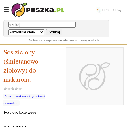
☰
pomoc / FAQ
Archiwum przepisów wegetariańskich i wegańskich
Sos zielony
(śmietanowo-
ziołowy) do
makaronu
Sosy do makaronu/ ryżu/ kasz/
ziemniakow
Typ diety:
lakto-wege