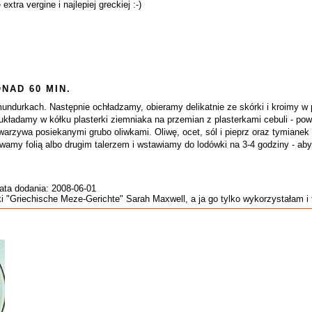
extra vergine i najlepiej greckiej :-)
NAD 60 MIN.
ndurkach. Następnie ochładzamy, obieramy delikatnie ze skórki i kroimy w p
u układamy w kółku plasterki ziemniaka na przemian z plasterkami cebuli - po
warzywa posiekanymi grubo oliwkami. Oliwę, ocet, sól i pieprz oraz tymiane
wamy folią albo drugim talerzem i wstawiamy do lodówki na 3-4 godziny - ab
ata dodania: 2008-06-01
ki "Griechische Meze-Gerichte" Sarah Maxwell, a ja go tylko wykorzystałam i