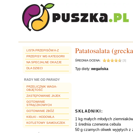
Patatosalata (greck
LISTA PRZEPISÓW A-Z
PRZEPISY WG KATEGORII
ŚREDNIA OCENA:
[3]
NA SPECJALNE OKAZJE
DLA DZIECI
Typ diety:
wegańska
RADY NIE OD PARADY
PRZELICZNIK WAGA-
OBJĘTOŚĆ
ZASTĘPOWANIE JAJEK
GOTOWANIE
STRĄCZKOWYCH
SKŁADNIKI:
GOTOWANIE ZBÓŻ
KIEŁKI - HODOWLA
1 kg małych młodych ziemniaków 
KOTLETOWY SAMOUCZEK
1 średnia czerwona cebula
50 g czarnych oliwek wyjętych z