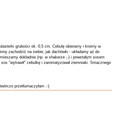
lasterki grubości ok. 0,5 cm. Cebulę obieramy i kroimy w
winny zachodzić na siebie, jak dachówki - układamy aż do
k mieszamy dokładnie (np. w shakerze ;-) i powstałym sosem
y sos "wytrawił" cebulkę i zaromatyzował ziemniaki. Smacznego
 twórczo przetłumaczyłam :-)