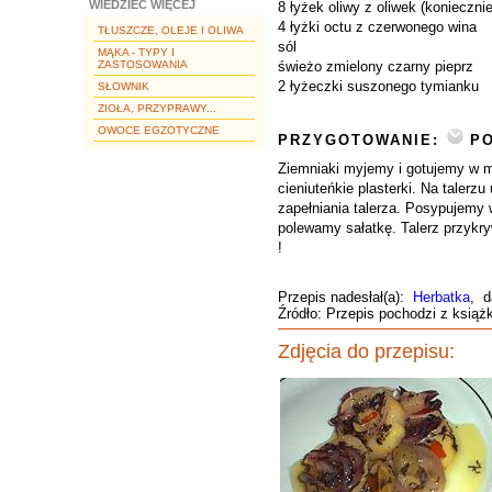
WIEDZIEĆ WIĘCEJ
8 łyżek oliwy z oliwek (koniecznie 
4 łyżki octu z czerwonego wina
TŁUSZCZE, OLEJE I OLIWA
sól
MĄKA - TYPY I
ZASTOSOWANIA
świeżo zmielony czarny pieprz
2 łyżeczki suszonego tymianku
SŁOWNIK
ZIOŁA, PRZYPRAWY...
OWOCE EGZOTYCZNE
PRZYGOTOWANIE:
PO
Ziemniaki myjemy i gotujemy w mu
cieniuteńkie plasterki. Na talerz
zapełniania talerza. Posypujemy 
polewamy sałatkę. Talerz przykry
!
Przepis nadesłał(a):
Herbatka
, d
Źródło: Przepis pochodzi z książ
Zdjęcia do przepisu: