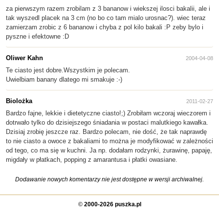
za pierwszym razem zrobilam z 3 bananow i wiekszej ilosci bakalii, ale i
tak wyszedl placek na 3 cm (no bo co tam mialo urosnac?). wiec teraz
zamierzam zrobic z 6 bananow i chyba z pol kilo bakali :P zeby bylo i
pyszne i efektowne :D
Oliwer Kahn
2004-04-08
Te ciasto jest dobre.Wszystkim je polecam.
Uwielbiam banany dlatego mi smakuje :-)
Biolożka
2011-02-27
Bardzo fajne, lekkie i dietetyczne ciasto!;) Zrobiłam wczoraj wieczorem i
dotrwało tylko do dzisiejszego śniadania w postaci malutkiego kawałka.
Dzisiaj zrobię jeszcze raz. Bardzo polecam, nie dość, że tak naprawdę
to nie ciasto a owoce z bakaliami to można je modyfikować w zależności
od tego, co ma się w kuchni. Ja np. dodałam rodzynki, żurawinę, papaję,
migdały w płatkach, popping z amarantusa i płatki owasiane.
Dodawanie nowych komentarzy nie jest dostępne w wersji archiwalnej.
©
2000-2026 puszka.pl