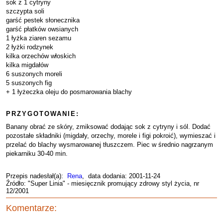
sok z 1 cytryny
szczypta soli
garść pestek słonecznika
garść płatków owsianych
1 łyżka ziaren sezamu
2 łyżki rodzynek
kilka orzechów włoskich
kilka migdałów
6 suszonych moreli
5 suszonych fig
+ 1 łyżeczka oleju do posmarowania blachy
PRZYGOTOWANIE:
Banany obrać ze skóry, zmiksować dodając sok z cytryny i sól. Dodać
pozostałe składniki (migdały, orzechy, morele i figi pokroić), wymieszać i
przelać do blachy wysmarowanej tłuszczem. Piec w średnio nagrzanym
piekarniku 30-40 min.
Przepis nadesłał(a):
Rena
, data dodania: 2001-11-24
Źródło: "Super Linia" - miesięcznik promujący zdrowy styl życia, nr
12/2001
Komentarze: