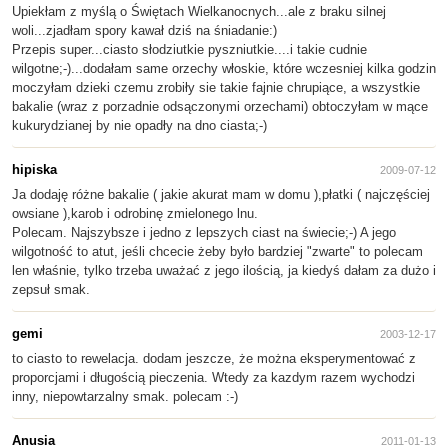
Upiekłam z myślą o Świętach Wielkanocnych...ale z braku silnej
woli...zjadłam spory kawał dziś na śniadanie:)
Przepis super...ciasto słodziutkie pyszniutkie....i takie cudnie
wilgotne;-)...dodałam same orzechy włoskie, które wczesniej kilka godzin
moczyłam dzieki czemu zrobiły sie takie fajnie chrupiące, a wszystkie
bakalie (wraz z porzadnie odsączonymi orzechami) obtoczyłam w mące
kukurydzianej by nie opadły na dno ciasta;-)
hipiska
2009-07-12
Ja dodaję różne bakalie ( jakie akurat mam w domu ),płatki ( najczęściej
owsiane ),karob i odrobinę zmielonego lnu.
Polecam. Najszybsze i jedno z lepszych ciast na świecie;-) A jego
wilgotność to atut, jeśli chcecie żeby było bardziej "zwarte" to polecam
len właśnie, tylko trzeba uważać z jego ilością, ja kiedyś dałam za dużo i
zepsuł smak.
gemi
2003-12-17
to ciasto to rewelacja. dodam jeszcze, że można eksperymentować z
proporcjami i długością pieczenia. Wtedy za kazdym razem wychodzi
inny, niepowtarzalny smak. polecam :-)
Anusia
2011-01-13