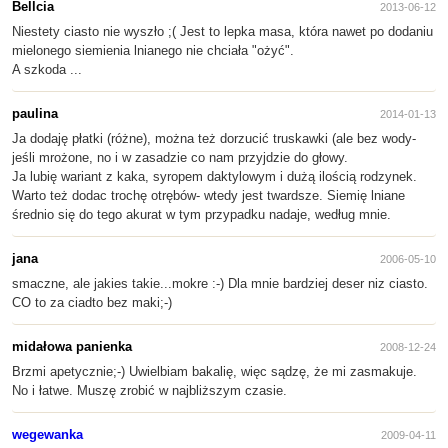
Bellcia
2013-06-12
Niestety ciasto nie wyszło ;( Jest to lepka masa, która nawet po dodaniu
mielonego siemienia lnianego nie chciała "ożyć".
A szkoda ...
paulina
2014-01-13
Ja dodaję płatki (różne), można też dorzucić truskawki (ale bez wody-
jeśli mrożone, no i w zasadzie co nam przyjdzie do głowy.
Ja lubię wariant z kaka, syropem daktylowym i dużą ilością rodzynek.
Warto też dodac trochę otrębów- wtedy jest twardsze. Siemię lniane
średnio się do tego akurat w tym przypadku nadaje, według mnie.
jana
2006-05-10
smaczne, ale jakies takie...mokre :-) Dla mnie bardziej deser niz ciasto.
CO to za ciadto bez maki;-)
midałowa panienka
2008-12-24
Brzmi apetycznie;-) Uwielbiam bakalię, więc sądzę, że mi zasmakuje.
No i łatwe. Muszę zrobić w najbliższym czasie.
wegewanka
2009-04-11