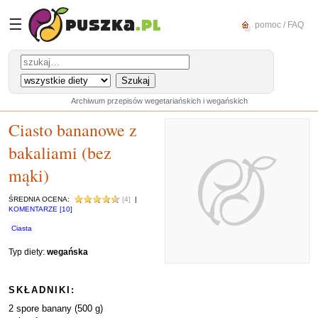
☰
pomoc / FAQ
Archiwum przepisów wegetariańskich i wegańskich
Ciasto bananowe z
bakaliami (bez
mąki)
ŚREDNIA OCENA:
[4]
|
KOMENTARZE [10]
Ciasta
Typ diety:
wegańska
SKŁADNIKI:
2 spore banany (500 g)