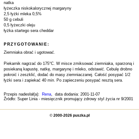
natka
łyżeczka niskokalorycznej margaryny
2,5 łyżki mleka 0,5%
50 g cebuli
0,5 łyżeczki oleju
łyżka startego sera cheddar
PRZYGOTOWANIE:
Ziemniaka obrać i ugotować.
Piekarnik nagrzać do 175°C. W misce zmiksować ziemniaka, sparzoną i
posiekaną kapustę, natkę, margarynę i mleko, odstawić. Cebulę drobno
pokroić i zeszklić, dodać do masy ziemniaczanej. Całość posypać 1/2
łyżki sera i zapiekać 40 min. Po zapieczeniu posypać resztą sera.
Przepis nadesłał(a):
Rena
, data dodania: 2001-11-07
Źródło: Super Linia - miesięcznik promujący zdrowy styl życia nr 9/2001
©
2000-2026 puszka.pl