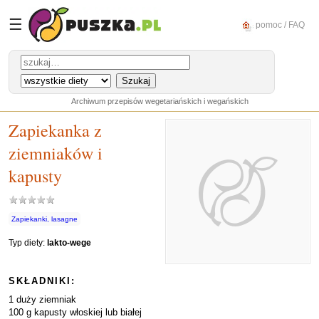
☰
pomoc / FAQ
Archiwum przepisów wegetariańskich i wegańskich
Zapiekanka z
ziemniaków i
kapusty
Zapiekanki, lasagne
Typ diety:
lakto-wege
SKŁADNIKI:
1 duży ziemniak
100 g kapusty włoskiej lub białej