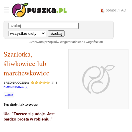
☰
pomoc / FAQ
Archiwum przepisów wegetariańskich i wegańskich
Szarlotka,
śliwkowiec lub
marchewkowiec
ŚREDNIA OCENA:
[2]
|
KOMENTARZE [2]
Ciasta
Typ diety:
lakto-wege
Ula: "Zawsze się udaje. Jest
bardzo prosta w robieniu."