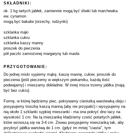
SKŁADNIKI:
ok. 1 kg tartych jabłek, zamiennie mogą być śliwki lub marchewka
ew. cynamon
mogą być bakalie (orzechy, rodzynki)
szklanka mąki
szklanka cukru
szklanka kaszy manny
proszek do pieczenia
pół paczki zamrożonej margaryny lub masła
PRZYGOTOWANIE:
Do jednej miski sypiemy mąkę, kaszę mannę, cukier, proszek do
pieczenia (jeśli pieczemy w większym piekarniku, każdą ilość
podwajamy) i mieszamy dokładnie. W innej misce trzemy jabłka (mają
być bez cukru).
Formę, w której będziemy piec, pokrywamy cieniutką warstewką oleju i
posypujemy troszkę kaszą manną (aby nie przypalić) i wysypujemy na
nią około 1 szklanki sypkiej mieszanki - ma ona pokryć dno tacy na
wysokość 1 cm. Na tą mieszankę kładziemy cześć potartych jabłek,
które wznoszą się na 3-4 cm. Znowu posypujemy mieszanką tak, aby
przykryć jabłka warstwą do 1 cm. (gdyż im mniej "ciasta", tym