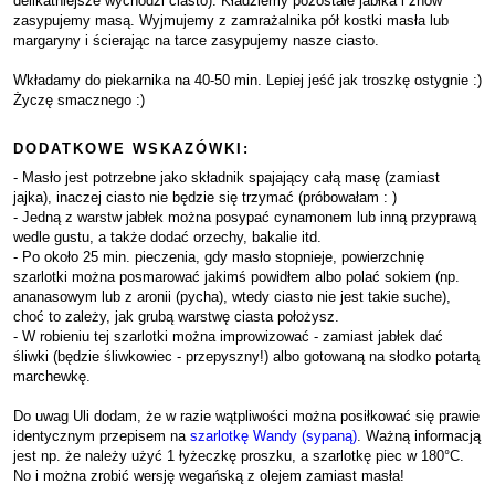
delikatniejsze wychodzi ciasto). Kładziemy pozostałe jabłka i znów
zasypujemy masą. Wyjmujemy z zamrażalnika pół kostki masła lub
margaryny i ścierając na tarce zasypujemy nasze ciasto.
Wkładamy do piekarnika na 40-50 min. Lepiej jeść jak troszkę ostygnie :)
Życzę smacznego :)
DODATKOWE WSKAZÓWKI:
- Masło jest potrzebne jako składnik spajający całą masę (zamiast
jajka), inaczej ciasto nie będzie się trzymać (próbowałam : )
- Jedną z warstw jabłek można posypać cynamonem lub inną przyprawą
wedle gustu, a także dodać orzechy, bakalie itd.
- Po około 25 min. pieczenia, gdy masło stopnieje, powierzchnię
szarlotki można posmarować jakimś powidłem albo polać sokiem (np.
ananasowym lub z aronii (pycha), wtedy ciasto nie jest takie suche),
choć to zależy, jak grubą warstwę ciasta położysz.
- W robieniu tej szarlotki można improwizować - zamiast jabłek dać
śliwki (będzie śliwkowiec - przepyszny!) albo gotowaną na słodko potartą
marchewkę.
Do uwag Uli dodam, że w razie wątpliwości można posiłkować się prawie
identycznym przepisem na
szarlotkę Wandy (sypaną)
. Ważną informacją
jest np. że należy użyć 1 łyżeczkę proszku, a szarlotkę piec w 180°C.
No i można zrobić wersję wegańską z olejem zamiast masła!