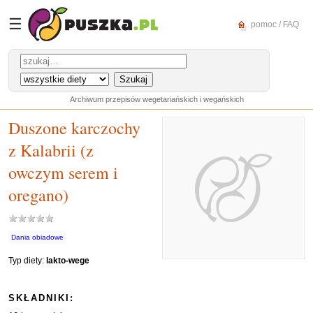
☰
pomoc / FAQ
Archiwum przepisów wegetariańskich i wegańskich
Duszone karczochy
z Kalabrii (z
owczym serem i
oregano)
Dania obiadowe
Typ diety:
lakto-wege
SKŁADNIKI: