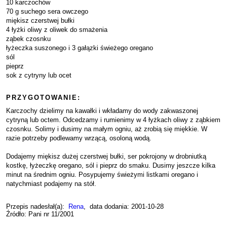
10 karczochów
70 g suchego sera owczego
miękisz czerstwej bułki
4 łyżki oliwy z oliwek do smażenia
ząbek czosnku
łyżeczka suszonego i 3 gałązki świeżego oregano
sól
pieprz
sok z cytryny lub ocet
PRZYGOTOWANIE:
Karczochy dzielimy na kawałki i wkładamy do wody zakwaszonej
cytryną lub octem. Odcedzamy i rumienimy w 4 łyżkach oliwy z ząbkiem
czosnku. Solimy i dusimy na małym ogniu, aż zrobią się miękkie. W
razie potrzeby podlewamy wrzącą, osoloną wodą.
Dodajemy miękisz dużej czerstwej bułki, ser pokrojony w drobniutką
kostkę, łyżeczkę oregano, sól i pieprz do smaku. Dusimy jeszcze kilka
minut na średnim ogniu. Posypujemy świeżymi listkami oregano i
natychmiast podajemy na stół.
Przepis nadesłał(a):
Rena
, data dodania: 2001-10-28
Źródło: Pani nr 11/2001