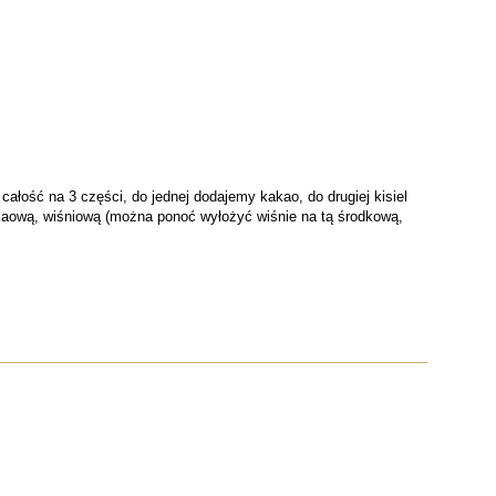
ałość na 3 części, do jednej dodajemy kakao, do drugiej kisiel
 kakaową, wiśniową (można ponoć wyłożyć wiśnie na tą środkową,