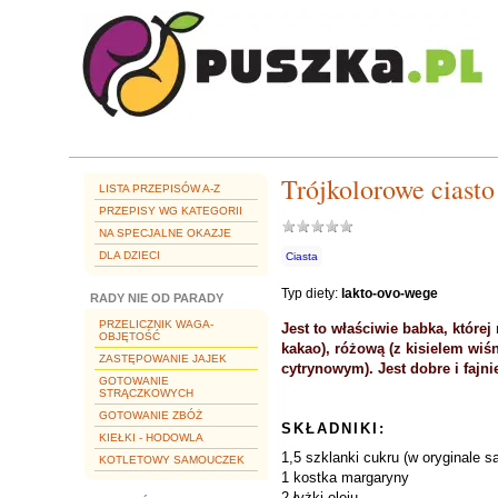
Trójkolorowe ciasto
LISTA PRZEPISÓW A-Z
PRZEPISY WG KATEGORII
NA SPECJALNE OKAZJE
DLA DZIECI
Ciasta
Typ diety:
lakto-ovo-wege
RADY NIE OD PARADY
PRZELICZNIK WAGA-
Jest to właściwie babka, której
OBJĘTOŚĆ
kakao), różową (z kisielem wiśn
ZASTĘPOWANIE JAJEK
cytrynowym). Jest dobre i fajni
GOTOWANIE
STRĄCZKOWYCH
GOTOWANIE ZBÓŻ
SKŁADNIKI:
KIEŁKI - HODOWLA
1,5 szklanki cukru (w oryginale są
KOTLETOWY SAMOUCZEK
1 kostka margaryny
2 łyżki oleju