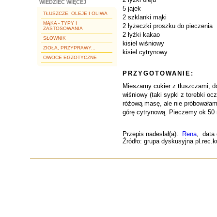
WIEDZIEĆ WIĘCEJ
5 jajek
TŁUSZCZE, OLEJE I OLIWA
2 szklanki mąki
MĄKA - TYPY I
2 łyżeczki proszku do pieczenia
ZASTOSOWANIA
2 łyżki kakao
SŁOWNIK
kisiel wiśniowy
ZIOŁA, PRZYPRAWY...
kisiel cytrynowy
OWOCE EGZOTYCZNE
PRZYGOTOWANIE:
Mieszamy cukier z tłuszczami, do
wiśniowy (taki sypki z torebki o
różową masę, ale nie próbowałam)
górę cytrynową. Pieczemy ok 50 
Przepis nadesłał(a):
Rena
, data
Źródło: grupa dyskusyjna pl.rec.k