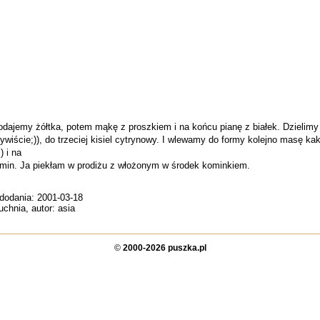
dajemy żółtka, potem mąkę z proszkiem i na końcu pianę z białek. Dzielimy c
czywiście;)), do trzeciej kisiel cytrynowy. I wlewamy do formy kolejno masę
 i na
min. Ja piekłam w prodiżu z włożonym w środek kominkiem.
 dodania: 2001-03-18
uchnia, autor: asia
©
2000-2026 puszka.pl