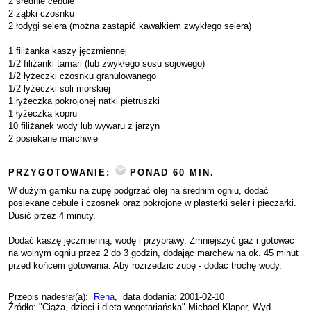
2 średnie cebule
2 ząbki czosnku
2 łodygi selera (można zastąpić kawałkiem zwykłego selera)
1 filiżanka kaszy jęczmiennej
1/2 filiżanki tamari (lub zwykłego sosu sojowego)
1/2 łyżeczki czosnku granulowanego
1/2 łyżeczki soli morskiej
1 łyżeczka pokrojonej natki pietruszki
1 łyżeczka kopru
10 filiżanek wody lub wywaru z jarzyn
2 posiekane marchwie
PRZYGOTOWANIE:
PONAD 60 MIN.
W dużym garnku na zupę podgrzać olej na średnim ogniu, dodać
posiekane cebule i czosnek oraz pokrojone w plasterki seler i pieczarki.
Dusić przez 4 minuty.
Dodać kaszę jęczmienną, wodę i przyprawy. Zmniejszyć gaz i gotować
na wolnym ogniu przez 2 do 3 godzin, dodając marchew na ok. 45 minut
przed końcem gotowania. Aby rozrzedzić zupę - dodać trochę wody.
Przepis nadesłał(a):
Rena
, data dodania: 2001-02-10
Źródło: "Ciąża, dzieci i dieta wegetariańska" Michael Klaper, Wyd.