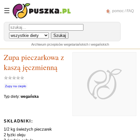
☰
pomoc / FAQ
Archiwum przepisów wegetariańskich i wegańskich
Zupa pieczarkowa z
kaszą jęczmienną
Zupy na ciepło
Typ diety:
wegańska
SKŁADNIKI:
1/2 kg świeżych pieczarek
2 łyżki oleju