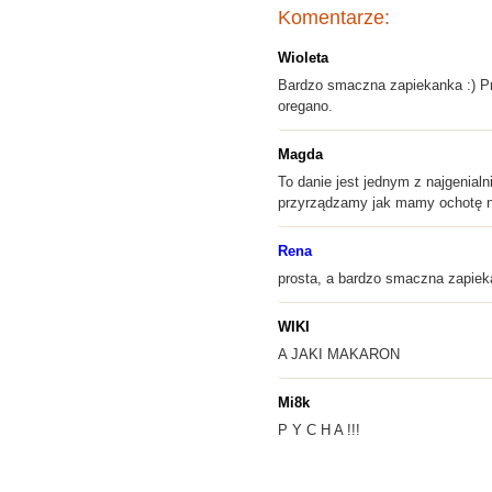
Komentarze:
Wioleta
Bardzo smaczna zapiekanka :) Pro
oregano.
Magda
To danie jest jednym z najgenial
przyrządzamy jak mamy ochotę na
Rena
prosta, a bardzo smaczna zapiek
WIKI
A JAKI MAKARON
Mi8k
P Y C H A !!!