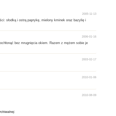
2005-11-13
: słodką i ostrą paprykę, mielony kminek oraz bazylię i
2006-01-16
a pochłonąć bez mrugnięcia okiem. Razem z mężem sobie je
2003-02-17
2010-01-06
2010-08-09
chiwalnej.