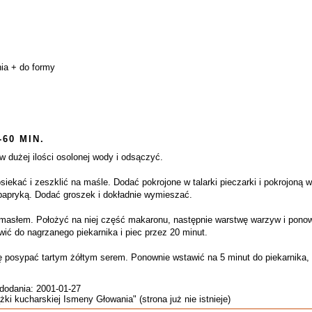
nia + do formy
-60 MIN.
 dużej ilości osolonej wody i odsączyć.
iekać i zeszklić na maśle. Dodać pokrojone w talarki pieczarki i pokrojoną
 papryką. Dodać groszek i dokładnie wymieszać.
słem. Położyć na niej część makaronu, następnie warstwę warzyw i ponown
ić do nagrzanego piekarnika i piec przez 20 minut.
kę posypać tartym żółtym serem. Ponownie wstawić na 5 minut do piekarnika, a
 dodania: 2001-01-27
żki kucharskiej Ismeny Głowania" (strona już nie istnieje)