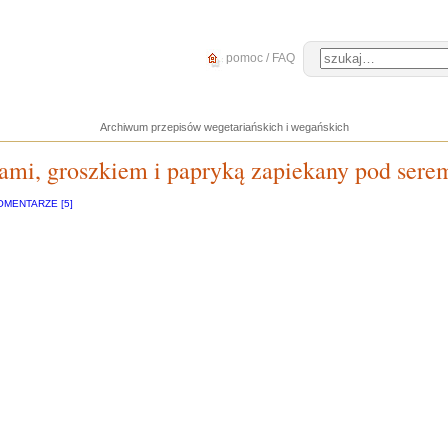
pomoc / FAQ
Archiwum przepisów wegetariańskich i wegańskich
ami, groszkiem i papryką zapiekany pod sere
OMENTARZE [5]