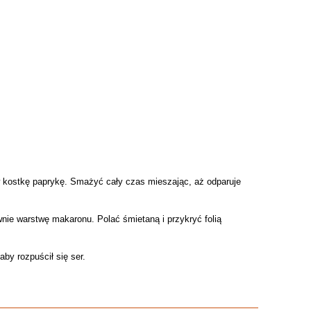
 w kostkę paprykę. Smażyć cały czas mieszając, aż odparuje
ie warstwę makaronu. Polać śmietaną i przykryć folią
by rozpuścił się ser.