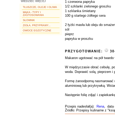
WIEDZIEĆ WIĘCEJ
1 czerwona papryka
1/2 szklanki zielonego groszku
TŁUSZCZE, OLEJE I OLIWA
1 szklanka śmietany
MĄKA - TYPY I
ZASTOSOWANIA
100 g startego żółtego sera
SŁOWNIK
2 łyżki masła lub oleju do smaże
ZIOŁA, PRZYPRAWY...
sól
OWOCE EGZOTYCZNE
pieprz
papryka w proszku
PRZYGOTOWANIE:
30
Makaron ugotować na pół twardo w
W międzyczasie obrać cebulę, pos
woda. Doprawić solą, pieprzem i
Formę żaroodporną nasmarować ma
aluminiową lub przykrywką. Wstaw
Następnie folię zdjąć i zapiekan
Przepis nadesłał(a):
Rena
, data
Źródło: Przepisy kulinarne z "ksią