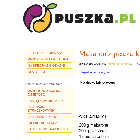
Makaron z pieczark
LISTA PRZEPISÓW A-Z
PRZEPISY WG KATEGORII
ŚREDNIA OCENA:
[2]
|
K
NA SPECJALNE OKAZJE
DLA DZIECI
Zapiekanki, lasagne
Typ diety:
lakto-wege
RADY NIE OD PARADY
PRZELICZNIK WAGA-
OBJĘTOŚĆ
ZASTĘPOWANIE JAJEK
GOTOWANIE
STRĄCZKOWYCH
SKŁADNIKI:
GOTOWANIE ZBÓŻ
KIEŁKI - HODOWLA
200 g makaronu
KOTLETOWY SAMOUCZEK
200 g pieczarek
1 średnia cebula