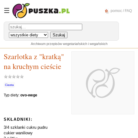
☰
pomoc / FAQ
Archiwum przepisów wegetariańskich i wegańskich
Szarlotka z "kratką"
na kruchym cieście
Ciasta
Typ diety:
ovo-wege
SKŁADNIKI:
3/4 szklanki cukru pudru
cukier waniliowy