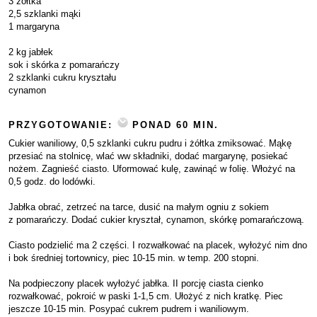
3 żółtka
2,5 szklanki mąki
1 margaryna
2 kg jabłek
sok i skórka z pomarańczy
2 szklanki cukru kryształu
cynamon
PRZYGOTOWANIE:
PONAD 60 MIN.
Cukier waniliowy, 0,5 szklanki cukru pudru i żółtka zmiksować. Mąkę
przesiać na stolnicę, wlać ww składniki, dodać margarynę, posiekać
nożem. Zagnieść ciasto. Uformować kulę, zawinąć w folię. Włożyć na
0,5 godz. do lodówki.
Jabłka obrać, zetrzeć na tarce, dusić na małym ogniu z sokiem
z pomarańczy. Dodać cukier kryształ, cynamon, skórkę pomarańczową.
Ciasto podzielić ma 2 części. I rozwałkować na placek, wyłożyć nim dno
i bok średniej tortownicy, piec 10-15 min. w temp. 200 stopni.
Na podpieczony placek wyłożyć jabłka. II porcję ciasta cienko
rozwałkować, pokroić w paski 1-1,5 cm. Ułożyć z nich kratkę. Piec
jeszcze 10-15 min. Posypać cukrem pudrem i waniliowym.