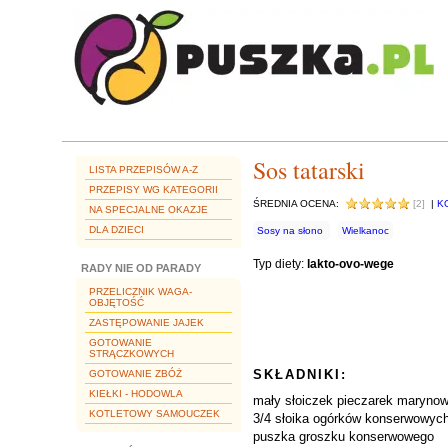
Sos tatarski
LISTA PRZEPISÓW A-Z
PRZEPISY WG KATEGORII
ŚREDNIA OCENA:
[2]
|
K
NA SPECJALNE OKAZJE
DLA DZIECI
Sosy na słono
Wielkanoc
Typ diety:
lakto-ovo-wege
RADY NIE OD PARADY
PRZELICZNIK WAGA-
OBJĘTOŚĆ
ZASTĘPOWANIE JAJEK
GOTOWANIE
STRĄCZKOWYCH
SKŁADNIKI:
GOTOWANIE ZBÓŻ
KIEŁKI - HODOWLA
mały słoiczek pieczarek maryno
KOTLETOWY SAMOUCZEK
3/4 słoika ogórków konserwowyc
puszka groszku konserwowego