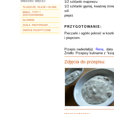
WIEDZIEĆ WIĘCEJ
1/2 szklanki majonezu
1/2 szklanki gęstej, kwaśnej śmi
TŁUSZCZE, OLEJE I OLIWA
sól
MĄKA - TYPY I
ZASTOSOWANIA
pieprz
SŁOWNIK
ZIOŁA, PRZYPRAWY...
PRZYGOTOWANIE:
OWOCE EGZOTYCZNE
Pieczarki i ogórki pokroić w ko
i pieprzem.
Przepis nadesłał(a):
Rena
, data
Źródło: Przepisy kulinarne z "ksią
Zdjęcia do przepisu: