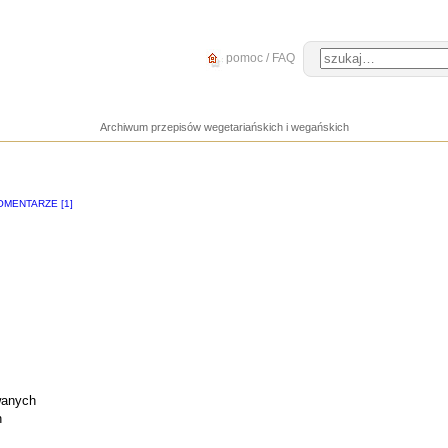
pomoc / FAQ
Archiwum przepisów wegetariańskich i wegańskich
OMENTARZE [1]
wanych
h